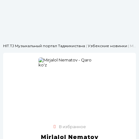
HIT.TJ Музыкальный портал Таджикистана
|
Узбекские новинки
| Mirjalol Nematov - Qaro ko'z
В избранное
Mirjalol Nematov