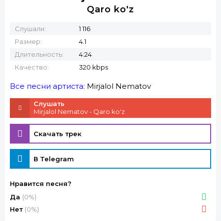
Qaro ko'z
Слушали:
1 116
Размер:
4.1
Длительность:
4:24
Качество:
320 kbps
Все песни артиста:
Mirjalol Nematov
Слушать
Mirjalol Nematov - Qaro ko'z
Скачать трек
В Telegram
Нравится песня?
Да
(0%)
Нет
(0%)