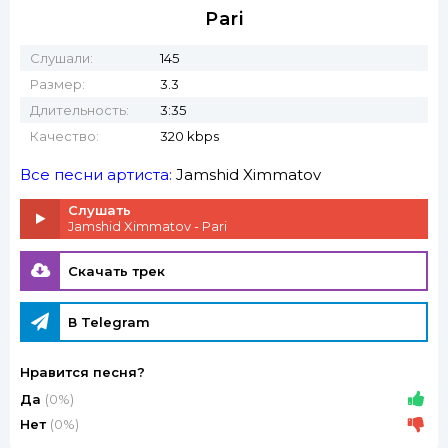
Pari
Слушали:
145
Размер:
3.3
Длительность:
3:35
Качество:
320 kbps
Все песни артиста:
Jamshid Ximmatov
Слушать
Jamshid Ximmatov - Pari
Скачать трек
В Telegram
Нравится песня?
Да
(0%)
Нет
(0%)