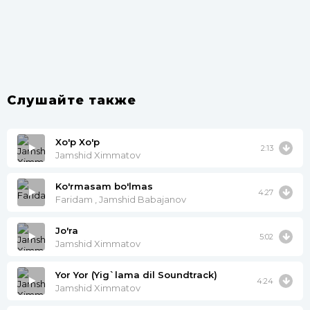
Слушайте также
Xo'p Xo'p
2:13
Jamshid Ximmatov
Ko'rmasam bo'lmas
4:27
Faridam , Jamshid Babajanov
Jo'ra
5:02
Jamshid Ximmatov
Yor Yor (Yig`lama dil Soundtrack)
4:24
Jamshid Ximmatov