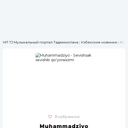
HIT.TJ Музыкальный портал Таджикистана
|
Узбекские новинки
| Muhammadziyo - Sevishsak sevishib qo'yorasizmi
В избранное
Muhammadziyo