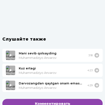
Слушайте также
Mani sevib qolsayding
3:18
Muhammadziyo Anvarov
Kuz ertagi
4:23
Muhammadziyo Anvarov
Darvozangdan qaytgan onam emasmidi
4:29
Muhammadziyo Anvarov
Комментировать