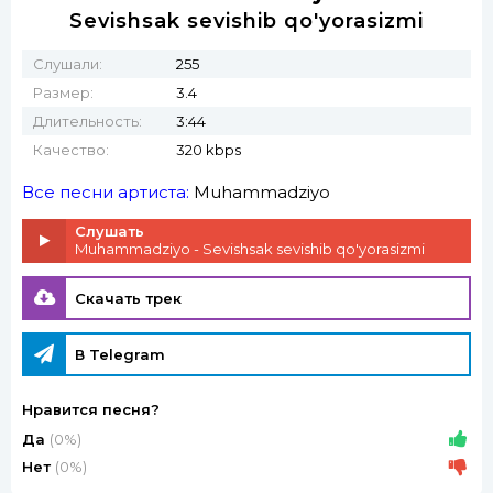
Sevishsak sevishib qo'yorasizmi
Слушали:
255
Размер:
3.4
Длительность:
3:44
Качество:
320 kbps
Все песни артиста:
Muhammadziyo
Слушать
Muhammadziyo - Sevishsak sevishib qo'yorasizmi
Скачать трек
В Telegram
Нравится песня?
Да
(0%)
Нет
(0%)