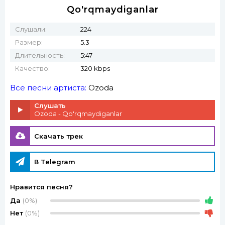
Qo'rqmaydiganlar
Слушали:
224
Размер:
5.3
Длительность:
5:47
Качество:
320 kbps
Все песни артиста:
Ozoda
Слушать
Ozoda - Qo'rqmaydiganlar
Скачать трек
В Telegram
Нравится песня?
Да
(0%)
Нет
(0%)