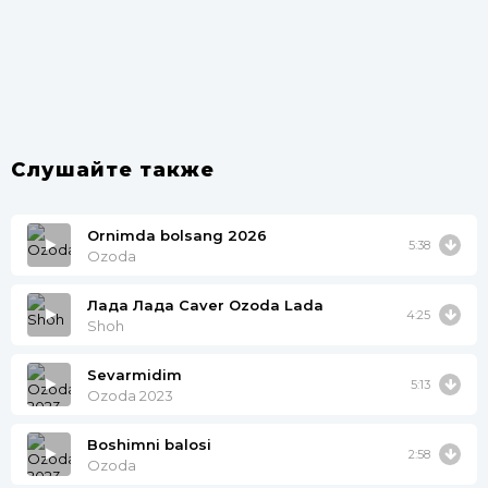
Слушайте также
Ornimda bolsang 2026
5:38
Ozoda
Лада Лада Caver Ozoda Lada
4:25
Shoh
Sevarmidim
5:13
Ozoda 2023
Boshimni balosi
2:58
Ozoda