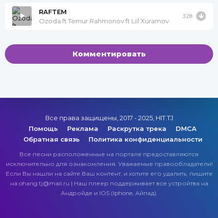
RAFTEM
3:28
Ozoda ft Temur Rahmonov ft Liil Xuramov
Комментировать
Все права защищены, 2017 - 2025, HIT.TJ
Помощь
Реклама
Раскрутка трека
DMCA
Обратная связь
Политика конфиденциальности
Все песни расположенные на портале предоставляются
исключительно для ознакомления. Уважаемые правообладатели!
Если Вы нашли на сайте Ваш контент, и хотите его удалить, пишите
на ohang.tj@mail.ru | Наш плеер поддерживает все устройтва на
Андройде и IOS (Iphone, Айпад).