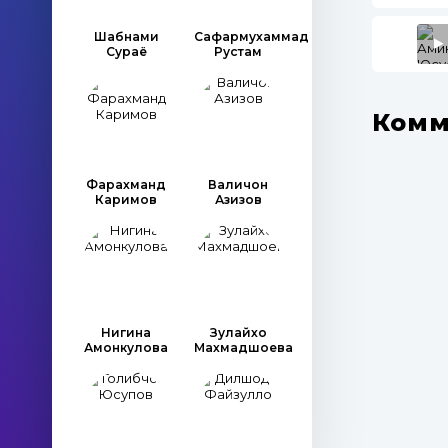
Шабнами
Сафармухаммад
Сураё
Рустам
Комм
Фарахманд
Валичон
Каримов
Азизов
Нигина
Зулайхо
Амонкулова
Махмадшоева