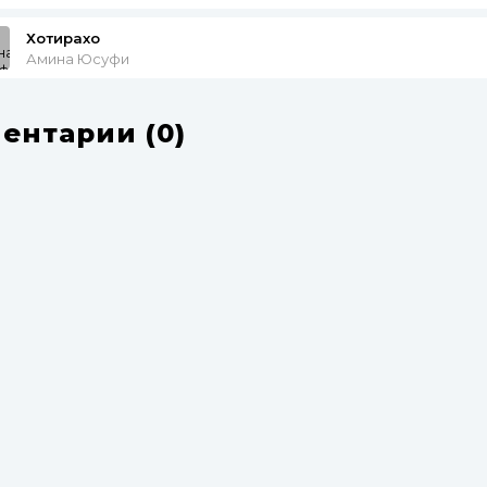
Хотирахо
Амина Юсуфи
ентарии (0)