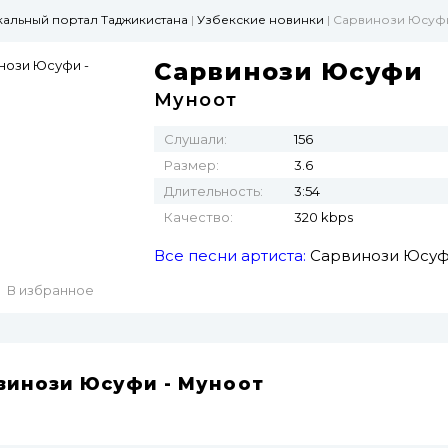
ыкальный портал Таджикистана
|
Узбекские новинки
| Сарвинози Юсуфи
Сарвинози Юсуфи
Муноҷот
Слушали:
156
Размер:
3.6
Длительность:
3:54
Качество:
320 kbps
Все песни артиста:
Сарвинози Юсу
В избранное
винози Юсуфи - Муноҷот