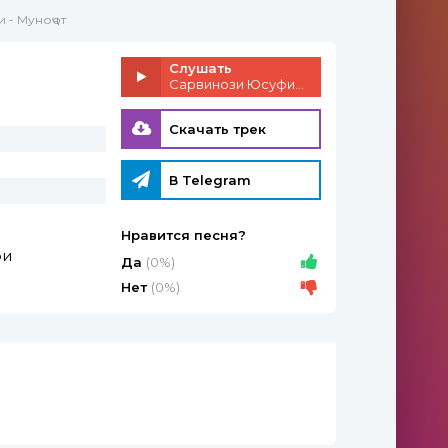
 - Муноҷот
Слушать
Сарвинози Юсуфи - Муноҷот
Скачать трек
В Telegram
Нравится песня?
фи
Да
(0%)
Нет
(0%)