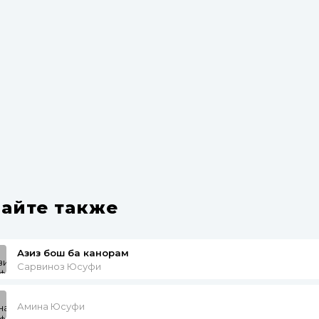
айте также
Азиз бош ба канорам
Сарвиноз Юсуфи
Амина Юсуфи