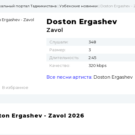
ыкальный портал Таджикистана
|
Узбекские новинки
| Doston Ergashev - 
Doston Ergashev
Zavol
Слушали:
348
Размер:
3
Длительность:
2:45
Качество:
320 kbps
Все песни артиста:
Doston Ergashev
В избранное
ton Ergashev - Zavol 2026