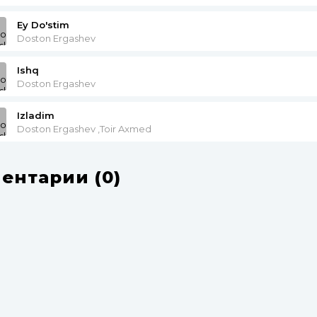
Ey Do'stim
Doston Ergashev
Ishq
Doston Ergashev
Izladim
Doston Ergashev ,Toir Axmed
ентарии (0)