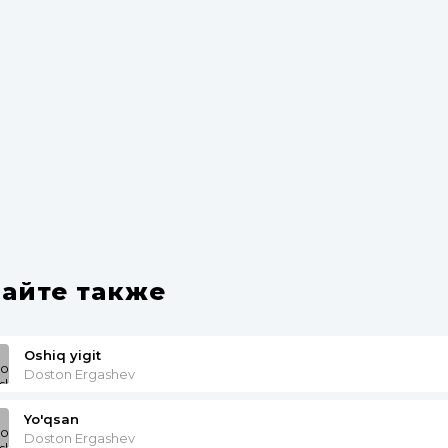
айте также
Oshiq yigit
Doston Ergashev
Yo'qsan
Doston Ergashev