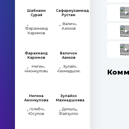
Шабнами
Сафармухаммад
Сураё
Рустам
Фарахманд
Валичон
Каримов
Азизов
Комм
Нигина
Зулайхо
Амонкулова
Махмадшоева