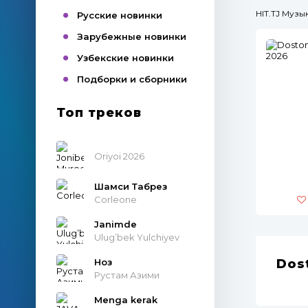
HIT.TJ Муз
Русские новинки
Зарубежные новинки
Узбекские новинки
Подборки и сборники
Топ треков
Oriyoi 2026
Шамси Табрез
Corleone
Janimde
Ulug’bek Yulchiyev
Ноз
Dos
Рустам Азими
Menga kerak