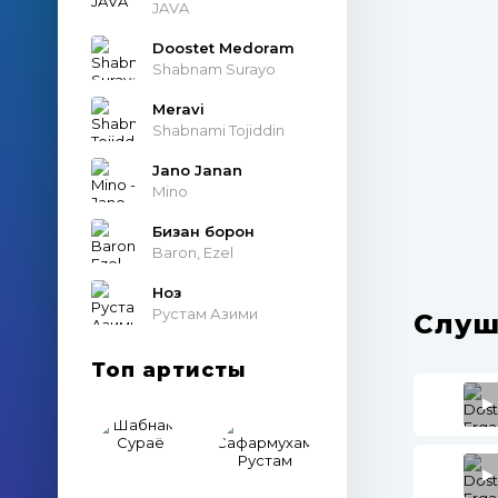
JAVA
Doostet Medoram
Shabnam Surayo
Meravi
Shabnami Tojiddin
Jano Janan
Mino
Бизан борон
Baron, Ezel
Ноз
Рустам Азими
Слуш
Топ артисты