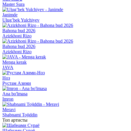
Master Sura
Janimde
Ulug’bek Yulchiyev
Bahona bud 2026
Azizkhoni Rizo
Bahona bud 2026
Azizkhoni Rizo
Menga kerak
JAVA
Ноз
Рустам Азими
Ana bo'lmasa
Imron
Meravi
Shabnami Tojiddin
Топ артисты
Шабнами Сураё