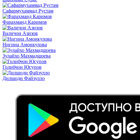
Сафармухаммад Рустам
Фарахманд Каримов
Валичон Азизов
Нигина Амонкулова
Зулайхо Махмадшоева
Голибчон Юсупов
Дилшоди Файзулло