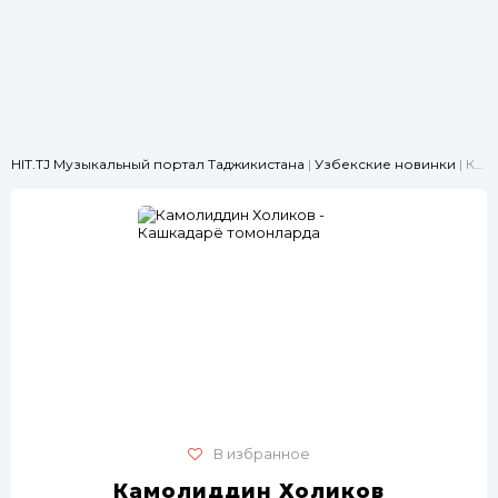
HIT.TJ Музыкальный портал Таджикистана
|
Узбекские новинки
| Камолиддин Холиков - Кашкадарё томонларда
В избранное
Камолиддин Холиков