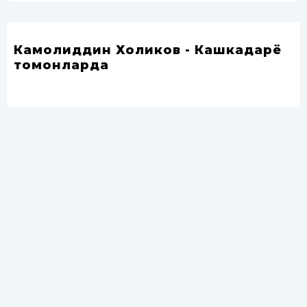
Камолиддин Холиков - Кашкадарё
томонларда