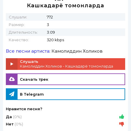
Кашкадарё томонларда
Слушали:
772
Размер:
3
Длительность:
3:09
Качество:
320 kbps
Все песни артиста:
Камолиддин Холиков
Слушать
Камолиддин Холиков - Кашкадарё томонларда
Скачать трек
В Telegram
Нравится песня?
Да
(0%)
Нет
(0%)