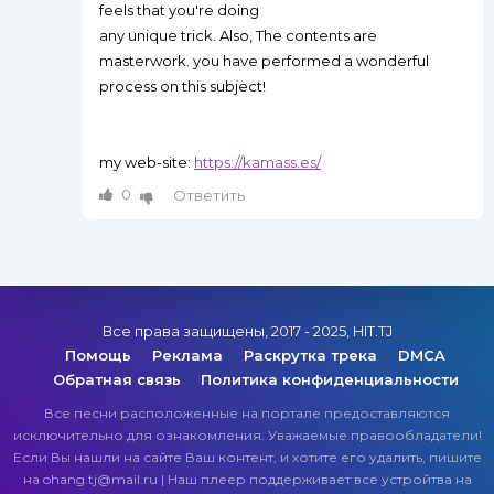
feels that you're doing
any unique trick. Also, The contents are
masterwork. you have performed a wonderful
process on this subject!
my web-site:
https://kamass.es/
0
Ответить
Все права защищены, 2017 - 2025, HIT.TJ
Помощь
Реклама
Раскрутка трека
DMCA
Обратная связь
Политика конфиденциальности
Все песни расположенные на портале предоставляются
исключительно для ознакомления. Уважаемые правообладатели!
Если Вы нашли на сайте Ваш контент, и хотите его удалить, пишите
на ohang.tj@mail.ru | Наш плеер поддерживает все устройтва на