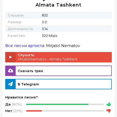
Almata Tashkent
Слушали:
822
Размер:
3.0
Длительность:
3:14
Качество:
320 kbps
Все песни артиста:
Mirjalol Nematov
Слушать
Mirjalol Nematov - Almata Tashkent
Скачать трек
В Telegram
Нравится песня?
Да
(80%)
Нет
(20%)