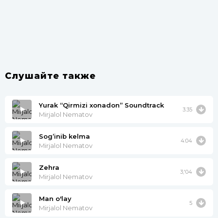
Слушайте также
Yurak “Qirmizi xonadon” Soundtrack
3:35
Mirjalol Nematov
Sog’inib kelma
4:04
Mirjalol Nematov
Zehra
3;'04
Mirjalol Nematov
Man o'lay
5
Mirjalol Nematov