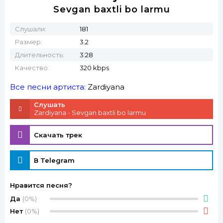
Sevgan baxtli bo larmu
Слушали:
181
Размер:
3.2
Длительность:
3:28
Качество:
320 kbps
Все песни артиста:
Zardiyana
Слушать
Zardiyana - Sevgan baxtli bo larmu
Скачать трек
В Telegram
Нравится песня?
Да
(0%)
Нет
(0%)