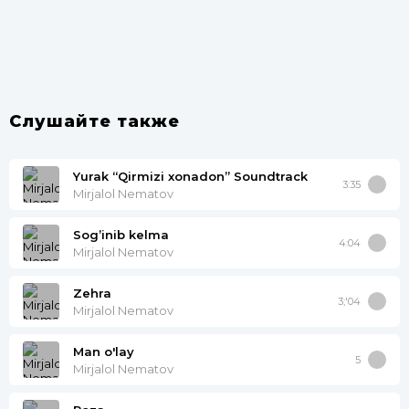
Слушайте также
Yurak “Qirmizi xonadon” Soundtrack
3:35
Mirjalol Nematov
Sog’inib kelma
4:04
Mirjalol Nematov
Zehra
3;'04
Mirjalol Nematov
Man o'lay
5
Mirjalol Nematov