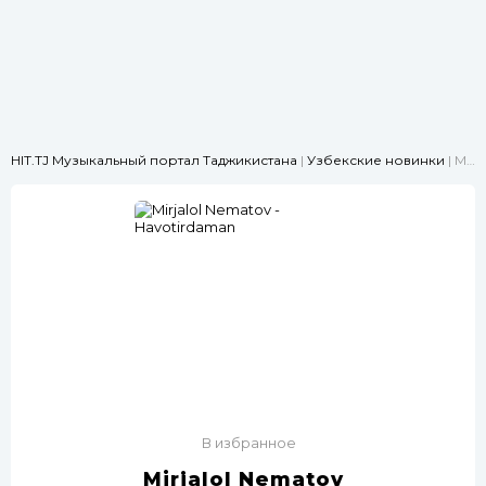
HIT.TJ Музыкальный портал Таджикистана
|
Узбекские новинки
| Mirjalol Nematov - Havotirdaman
В избранное
Mirjalol Nematov