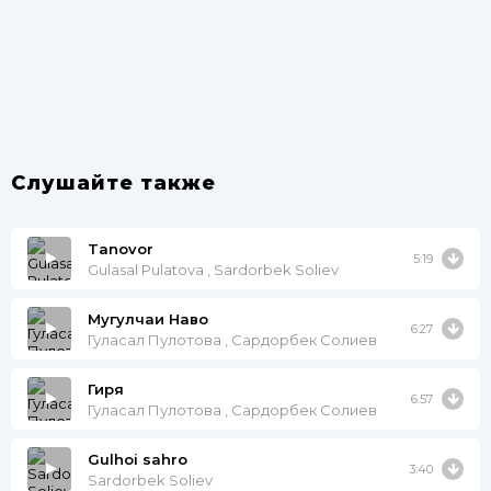
Слушайте также
Tanovor
5:19
Gulasal Pulatova , Sardorbek Soliev
Мугулчаи Наво
6:27
Гуласал Пулотова , Сардорбек Солиев
Гиря
6:57
Гуласал Пулотова , Сардорбек Солиев
Gulhoi sahro
3:40
Sardorbek Soliev