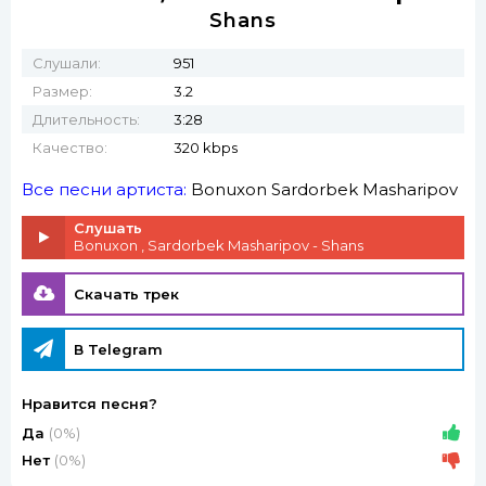
Shans
Слушали:
951
Размер:
3.2
Длительность:
3:28
Качество:
320 kbps
Все песни артиста:
Bonuxon
Sardorbek Masharipov
Слушать
Bonuxon , Sardorbek Masharipov - Shans
Скачать трек
В Telegram
Нравится песня?
Да
(0%)
Нет
(0%)