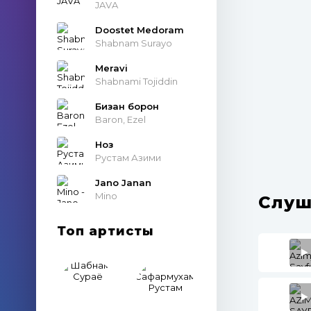
JAVA
Doostet Medoram
Shabnam Surayo
Meravi
Shabnami Tojiddin
Бизан борон
Baron, Ezel
Ноз
Рустам Азими
Jano Janan
Mino
Слуш
Топ артисты