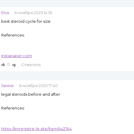
Elva
6 ноября 2025 14:52
best steroid cycle for size
References:
instapaper.com
0
Ответить
Janine
6 ноября 2025 17:40
legal steroids before and after
References:
https://enregistre-le.site/item/442744