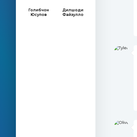
Голибчон
Дилшоди
Юсупов
Файзулло