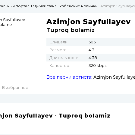
ыкальный портал Таджикистана
|
Узбекские новинки
| Azimjon Sayfullaye
Azimjon Sayfullayev
Tuproq bolamiz
Слушали:
505
Размер:
4.3
Длительность:
4:38
Качество:
320 kbps
Все песни артиста:
Azimjon Sayfullay
В избранное
jon Sayfullayev - Tuproq bolamiz