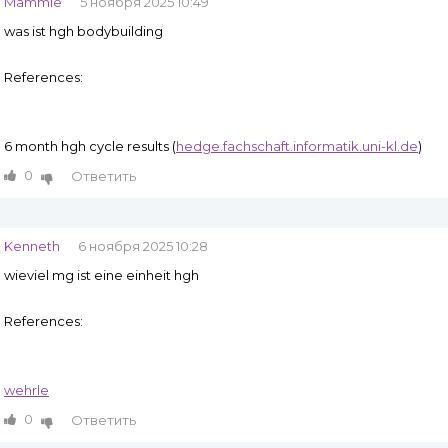
Mammie
5 ноября 2025 10:49
was ist hgh bodybuilding
References:
6 month hgh cycle results (
hedge.fachschaft.informatik.uni-kl.de
)
0
Ответить
Kenneth
6 ноября 2025 10:28
wieviel mg ist eine einheit hgh
References:
wehrle
0
Ответить