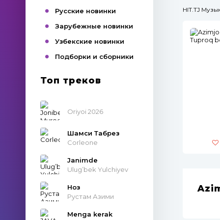
HIT.TJ Муз
Русские новинки
Зарубежные новинки
Узбекские новинки
Подборки и сборники
Топ треков
Oriyoi 2026
Шамси Табрез
Corleone
Janimde
Ulug’bek Yulchiyev
Ноз
Azim
Рустам Азими
Menga kerak