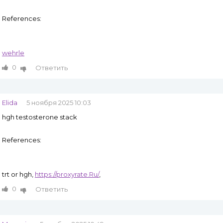
References:
wehrle
0
Ответить
Elida
5 ноября 2025 10:03
hgh testosterone stack
References:
trt or hgh,
https://proxyrate.Ru/
,
0
Ответить