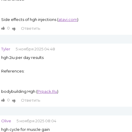
Side effects of hgh injections (
atavi.com
)
0
Ответить
Tyler
5 ноября 2025 04:48
hgh 2iu per day results
References:
bodybuilding Hgh (
Prpack.Ru
)
0
Ответить
Olive
5 ноября 2025 08:04
hgh cycle for muscle gain