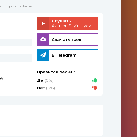
v - Tuproq bolamiz
Слушать
Azimjon Sayfullayev - Tuproq bolamiz
Скачать трек
В Telegram
Нравится песня?
ev
Да
(0%)
Нет
(0%)