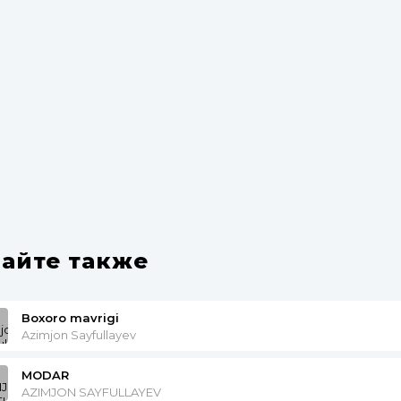
айте также
Boxoro mavrigi
Azimjon Sayfullayev
MODAR
AZIMJON SAYFULLAYEV