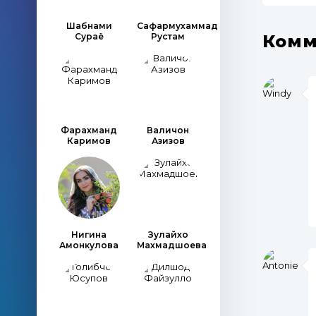
Шабнами
Сафармухаммад
Комм
Сураё
Рустам
Фарахманд
Валичон
Каримов
Азизов
Нигина
Зулайхо
Амонкулова
Махмадшоева