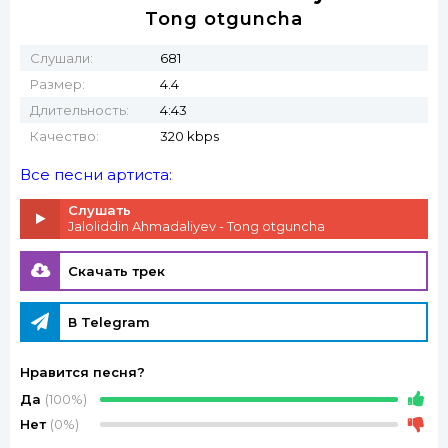
Tong otguncha
Слушали:
681
Размер:
4.4
Длительность:
4:43
Качество:
320 kbps
Все песни артиста:
Слушать
Jaloliddin Ahmadaliyev - Tong otguncha
Скачать трек
В Telegram
Нравится песня?
Да
(100%)
Нет
(0%)