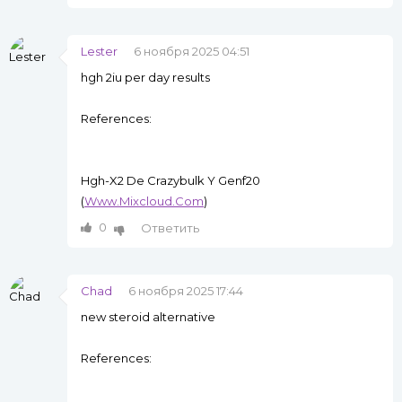
Lester
6 ноября 2025 04:51
hgh 2iu per day results
References:
Hgh-X2 De Crazybulk Y Genf20
(
Www.Mixcloud.Com
)
0
Ответить
Chad
6 ноября 2025 17:44
new steroid alternative
References: