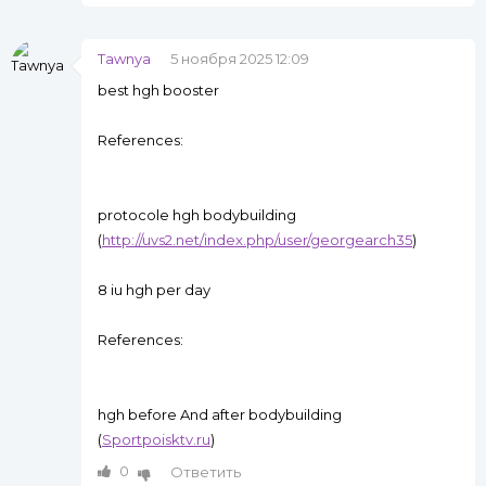
Tawnya
5 ноября 2025 12:09
best hgh booster
References:
protocole hgh bodybuilding
(
http://uvs2.net/index.php/user/georgearch35
)
8 iu hgh per day
References:
hgh before And after bodybuilding
(
Sportpoisktv.ru
)
0
Ответить