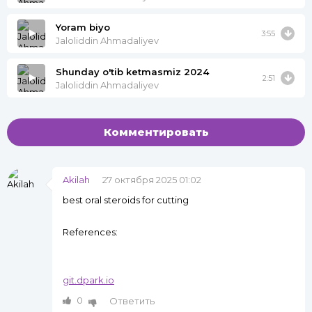
Yoram biyo
3:55
Jaloliddin Ahmadaliyev
Shunday o'tib ketmasmiz 2024
2:51
Jaloliddin Ahmadaliyev
Комментировать
Akilah
27 октября 2025 01:02
best oral steroids for cutting
References:
git.dpark.io
0
Ответить