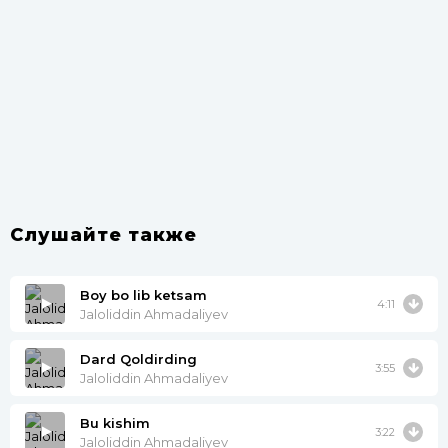
Слушайте также
Boy bo lib ketsam
4:11
Jaloliddin Ahmadaliyev
Dard Qoldirding
3:55
Jaloliddin Ahmadaliyev
Bu kishim
3:22
Jaloliddin Ahmadaliyev