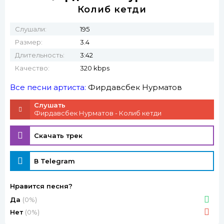
Колиб кетди
Слушали:
195
Размер:
3.4
Длительность:
3:42
Качество:
320 kbps
Все песни артиста:
Фирдавсбек Нурматов
Слушать
Фирдавсбек Нурматов - Колиб кетди
Скачать трек
В Telegram
Нравится песня?
Да
(0%)
Нет
(0%)