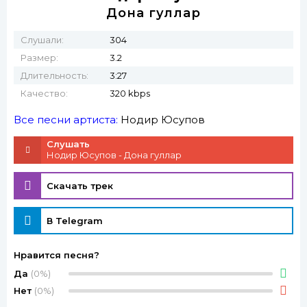
Дона гуллар
Слушали:
304
Размер:
3.2
Длительность:
3:27
Качество:
320 kbps
Все песни артиста:
Нодир Юсупов
Слушать
Нодир Юсупов - Дона гуллар
Скачать трек
В Telegram
Нравится песня?
Да
(0%)
Нет
(0%)