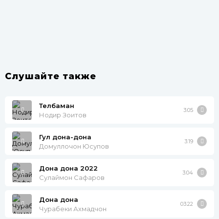
Слушайте также
Телбаман
3:05
Нодир Зоитов
Гул дона-дона
3:19
Домуллочон Юсупов
Дона дона 2022
3:04
Сулаймон Сафаров
Дона дона
03:22
Чурабеки Ахмадчон