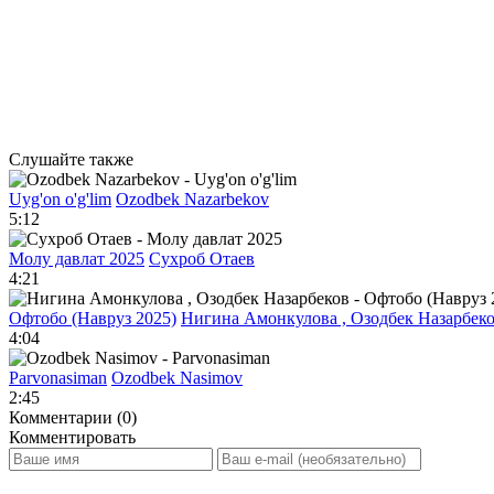
Слушайте также
Uyg'on o'g'lim
Ozodbek Nazarbekov
5:12
Молу давлат 2025
Сухроб Отаев
4:21
Офтобо (Навруз 2025)
Нигина Амонкулова , Озодбек Назарбек
4:04
Parvonasiman
Ozodbek Nasimov
2:45
Комментарии (0)
Комментировать