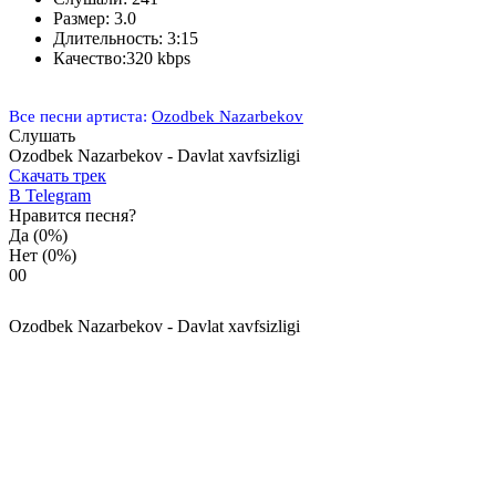
Размер:
3.0
Длительность:
3:15
Качество:
320 kbps
Все песни артиста:
Ozodbek Nazarbekov
Слушать
Ozodbek Nazarbekov - Davlat xavfsizligi
Скачать трек
В Telegram
Нравится песня?
Да
(0%)
Нет
(0%)
0
0
Ozodbek Nazarbekov - Davlat xavfsizligi