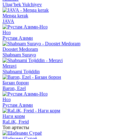
Ulug’bek Yulchiyev
Menga kerak
JAVA
Ноз
Рустам Азими
Doostet Medoram
Shabnam Surayo
Meravi
Shabnami Tojiddin
Бизан борон
Baron, Ezel
Ноз
Рустам Азими
Наги корм
RaLiK, Freid
Топ артисты
Шабнами Сураё