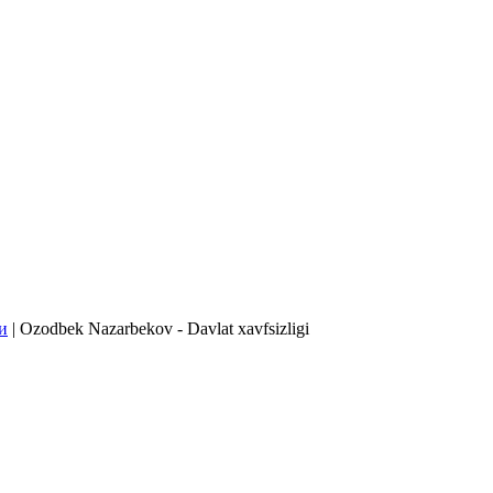
и
| Ozodbek Nazarbekov - Davlat xavfsizligi