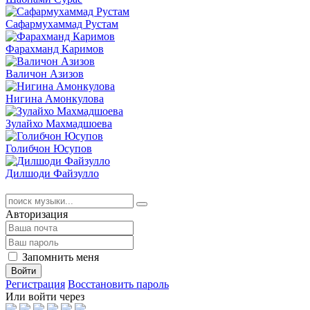
Сафармухаммад Рустам
Фарахманд Каримов
Валичон Азизов
Нигина Амонкулова
Зулайхо Махмадшоева
Голибчон Юсупов
Дилшоди Файзулло
Авторизация
Запомнить меня
Войти
Регистрация
Восстановить пароль
Или войти через