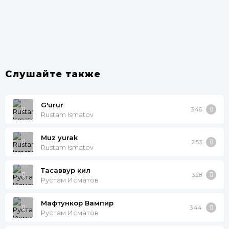
Слушайте также
G'urur
3:46
Rustam Ismatov
Muz yurak
2:53
Rustam Ismatov
Тасаввур кил
3:28
Рустам Исматов
Мафтункор Вампир
3:44
Рустам Исматов