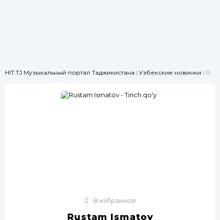
HIT.TJ Музыкальный портал Таджикистана
|
Узбекские новинки
| Rustam Ismatov - Tinch qo'y
В избранное
Rustam Ismatov