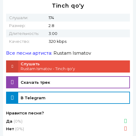
Tinch qo'y
Слушали:
174
Размер:
2.8
Длительность:
3:00
Качество:
320 kbps
Все песни артиста:
Rustam Ismatov
Слушать
Rustam Ismatov - Tinch qo'y
Скачать трек
В Telegram
Нравится песня?
Да
(0%)
Нет
(0%)