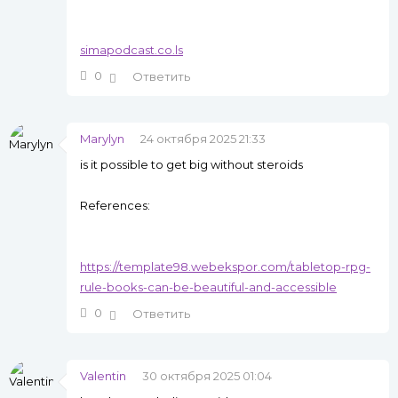
simapodcast.co.ls
0
Ответить
Marylyn
24 октября 2025 21:33
is it possible to get big without steroids
References:
https://template98.webekspor.com/tabletop-rpg-
rule-books-can-be-beautiful-and-accessible
0
Ответить
Valentin
30 октября 2025 01:04