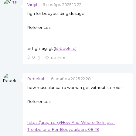
Virgil
6 ноября 2025 10:22
hgh for bodybuilding dosage
References:
är hgh lagligt (
lit-book.ru
)
0
Ответить
Rebekah
6 ноября 2025 22:28
how muscular can a woman get without steroids
References:
https://graph.org/How-And-Where-To-Inject-
Trenbolone-For-Bodybuilders-08-18