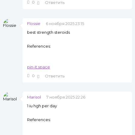
0
Ответить
Flossie
6 ноября 2025 23:15
best strength steroids
References:
pin-it.space
0
Ответить
Marisol
7 ноября 2025 22:26
1 iu hgh per day
References: