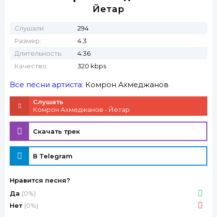
Йетар
Слушали:
294
Размер:
4.3
Длительность:
4:36
Качество:
320 kbps
Все песни артиста:
Комрон Ахмеджанов
Слушать
Комрон Ахмеджанов - Йетар
Скачать трек
В Telegram
Нравится песня?
Да
(0%)
Нет
(0%)