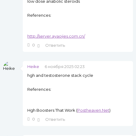
low dose anabolic steroids
References:
http://server.ayaojies.com.cn/
0
Ответить
Heike
6 ноября 2025 02:23
hgh and testosterone stack cycle
References:
Hgh Boosters That Work (
Postheaven.Net
)
0
Ответить