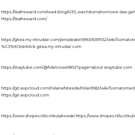
https://leafreward.com/read-blog/4135_wachstumshormone-das-geh
https://leafreward.com/
https://gitea.my-intrudair.com/jensdeakin5963/6391132/wiki/Som
%C3%9Cberblick gitea.my-intrudair.com
https://snaytube.com/@fidelcowell853?page=about snaytube.com
https://git.aopcloud.com/milanwhiteside/milan1982/wiki/Somato
https://git.aopcloud.com
https://www.shopes.nl/scotkulakowski https://www.shopes.nl/scotkul