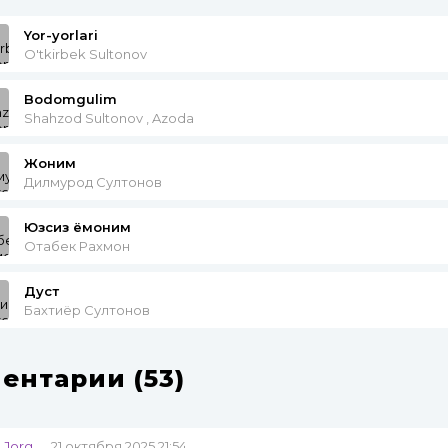
Yor-yorlari
O'tkirbek Sultonov
Bodomgulim
Shahzod Sultonov , Azoda
Жоним
Дилмурод Султонов
Юзсиз ёмоним
Отабек Рахмон
Дуст
Бахтиёр Султонов
ентарии (53)
Jorg
21 октября 2025 21:54