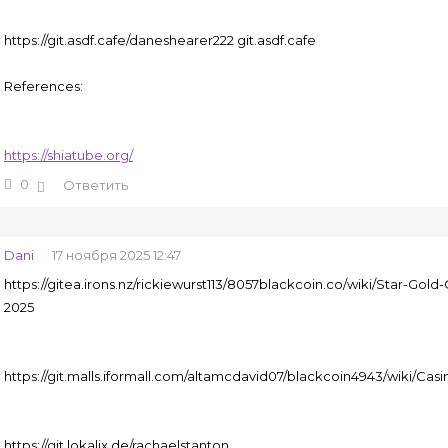
https://git.asdf.cafe/daneshearer222 git.asdf.cafe
References:
https://shiatube.org/
0
Ответить
Dani
17 ноября 2025 12:47
https://gitea.irons.nz/rickiewurst113/8057blackcoin.co/wiki/Star-Go
2025
https://git.malls.iformall.com/altamcdavid07/blackcoin4943/wiki/Ca
https://git.lokalix.de/rachaelstanton