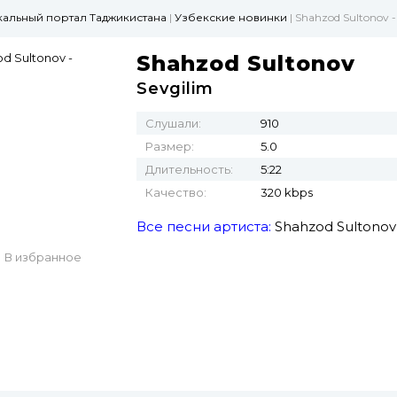
ыкальный портал Таджикистана
|
Узбекские новинки
| Shahzod Sultonov -
Shahzod Sultonov
Sevgilim
Слушали:
910
Размер:
5.0
Длительность:
5:22
Качество:
320 kbps
Все песни артиста:
Shahzod Sultonov
В избранное