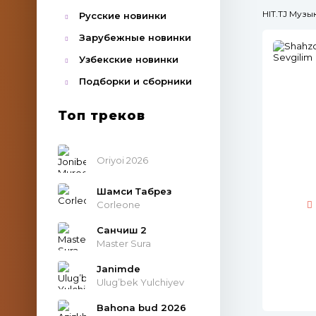
HIT.TJ Муз
Русские новинки
Зарубежные новинки
Узбекские новинки
Подборки и сборники
Топ треков
Oriyoi 2026
Шамси Табрез
Corleone
Санчиш 2
Master Sura
Janimde
Ulug’bek Yulchiyev
Bahona bud 2026