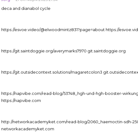
deca and dianabol cycle
https://esvoe.video/@elwoodmintz831?page=about https://esvoe.vi
https://git.saintdoggie.org/averymarks7970 git.saintdoggie.org
https://git.outsidecontext.solutions/magaretcolon3 git.outsidecontex
https://napvibe.com/read-blog/53748_hgh-und-hgh-booster-wirkung
https://napvibe.com
http://networkacademyket.com/read-blog/2060_haemoctin-sdh-25
networkacademyket.com