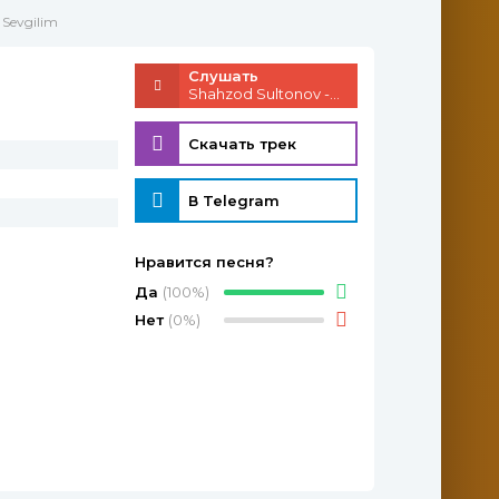
 Sevgilim
Слушать
Shahzod Sultonov - Sevgilim
Скачать трек
В Telegram
Нравится песня?
Да
(100%)
Нет
(0%)