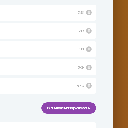
3:56
4:19
3:18
3:09
4:43
Комментировать