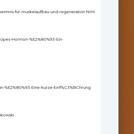
eimnis-fur-muskelaufbau-und-regeneration.html
atotropes-Hormon-%E2%80%93-Ein-
medin-%E2%80%93-Eine-kurze-Einf%C3%BChrung
akowski