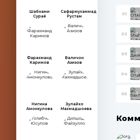
Шабнами
Сафармухаммад
01
Сураё
Рустам
02
03
Фарахманд
Валичон
Каримов
Азизов
04
05
Нигина
Зулайхо
Амонкулова
Махмадшоева
Комм