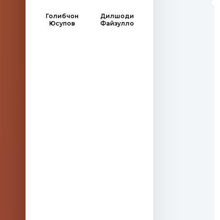
Голибчон
Дилшоди
Юсупов
Файзулло