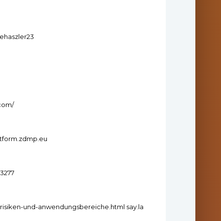
uehaszler23
com/
latform.zdmp.eu
53277
risiken-und-anwendungsbereiche.html say.la