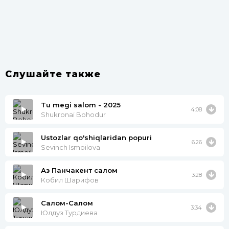
Слушайте также
Tu megi salom - 2025
4:08
Shukronai Bohodur
Ustozlar qo'shiqlaridan popuri
6.26
Sevinch Ismoilova
Аз Панчакент салом
3:28
Кобил Шарифов
Салом-Салом
3:34
Юлдуз Турдиева