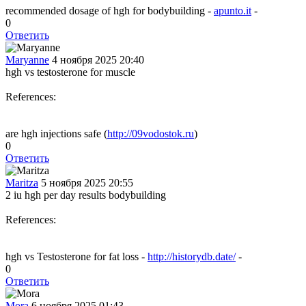
recommended dosage of hgh for bodybuilding -
apunto.it
-
0
Ответить
Maryanne
4 ноября 2025 20:40
hgh vs testosterone for muscle
References:
are hgh injections safe (
http://09vodostok.ru
)
0
Ответить
Maritza
5 ноября 2025 20:55
2 iu hgh per day results bodybuilding
References:
hgh vs Testosterone for fat loss -
http://historydb.date/
-
0
Ответить
Mora
6 ноября 2025 01:43