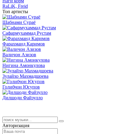
Наги корм
RaLiK, Freid
Топ артисты
Шабнами Сураё
Сафармухаммад Рустам
Фарахманд Каримов
Валичон Азизов
Нигина Амонкулова
Зулайхо Махмадшоева
Голибчон Юсупов
Дилшоди Файзулло
Авторизация