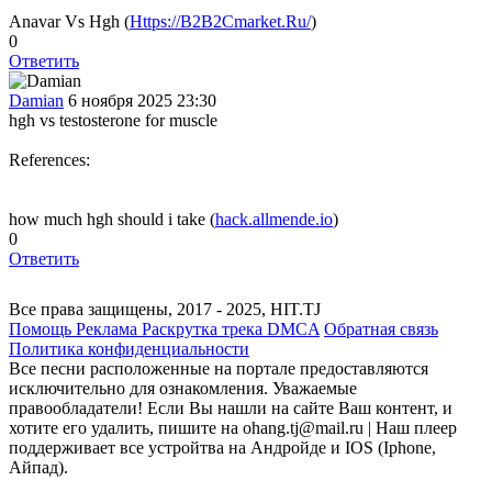
Anavar Vs Hgh (
Https://B2B2Cmarket.Ru/
)
0
Ответить
Damian
6 ноября 2025 23:30
hgh vs testosterone for muscle
References:
how much hgh should i take (
hack.allmende.io
)
0
Ответить
Все права защищены, 2017 - 2025, HIT.TJ
Помощь
Реклама
Раскрутка трека
DMCA
Обратная связь
Политика конфиденциальности
Все песни расположенные на портале предоставляются
исключительно для ознакомления. Уважаемые
правообладатели! Если Вы нашли на сайте Ваш контент, и
хотите его удалить, пишите на ohang.tj@mail.ru | Наш плеер
поддерживает все устройтва на Андройде и IOS (Iphone,
Айпад).