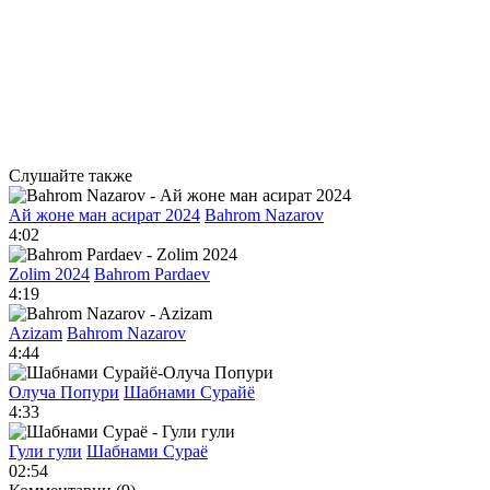
Слушайте также
Ай жоне ман асират 2024
Bahrom Nazarov
4:02
Zolim 2024
Bahrom Pardaev
4:19
Azizam
Bahrom Nazarov
4:44
Олуча Попури
Шабнами Сурайё
4:33
Гули гули
Шабнами Сураё
02:54