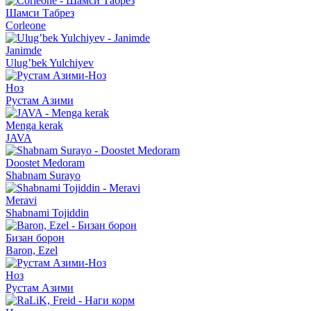
Шамси Табрез
Corleone
Janimde
Ulug’bek Yulchiyev
Ноз
Рустам Азими
Menga kerak
JAVA
Doostet Medoram
Shabnam Surayo
Meravi
Shabnami Tojiddin
Бизан борон
Baron, Ezel
Ноз
Рустам Азими