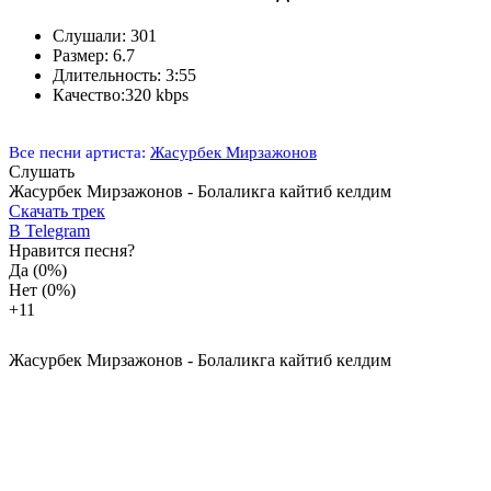
Слушали:
301
Размер:
6.7
Длительность:
3:55
Качество:
320 kbps
Все песни артиста:
Жасурбек Мирзажонов
Слушать
Жасурбек Мирзажонов - Болаликга кайтиб келдим
Скачать трек
В Telegram
Нравится песня?
Да
(0%)
Нет
(0%)
+1
1
Жасурбек Мирзажонов - Болаликга кайтиб келдим