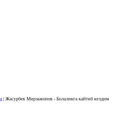
и
| Жасурбек Мирзажонов - Болаликга кайтиб келдим