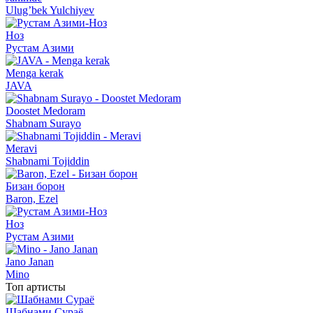
Ulug’bek Yulchiyev
Ноз
Рустам Азими
Menga kerak
JAVA
Doostet Medoram
Shabnam Surayo
Meravi
Shabnami Tojiddin
Бизан борон
Baron, Ezel
Ноз
Рустам Азими
Jano Janan
Mino
Топ артисты
Шабнами Сураё