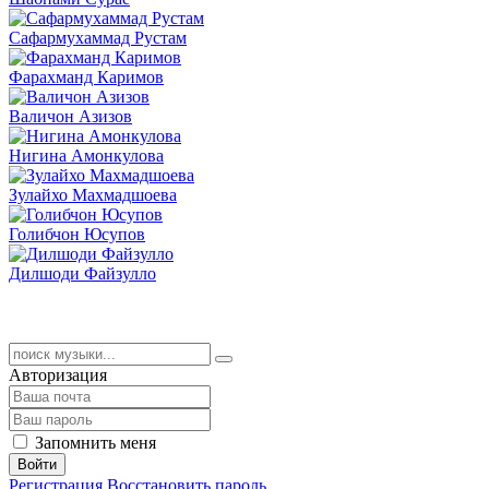
Сафармухаммад Рустам
Фарахманд Каримов
Валичон Азизов
Нигина Амонкулова
Зулайхо Махмадшоева
Голибчон Юсупов
Дилшоди Файзулло
Авторизация
Запомнить меня
Войти
Регистрация
Восстановить пароль