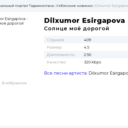
ыкальный портал Таджикистана
|
Узбекские новинки
| Dilxumor Esirgap
Dilxumor Esirgapova
Солнце моё дорогой
Слушали:
409
Размер:
4.5
Длительность:
2:50
Качество:
320 kbps
Все песни артиста:
Dilxumor Esirgap
В избранное