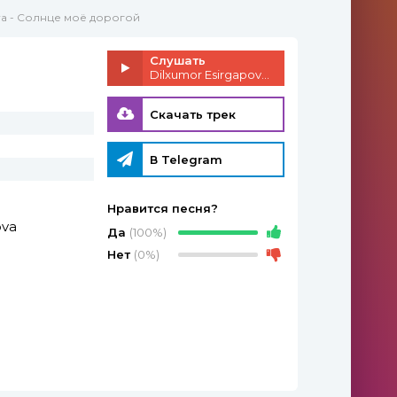
ova - Солнце моё дорогой
Слушать
Dilxumor Esirgapova - Солнце моё дорогой
Скачать трек
В Telegram
Нравится песня?
ova
Да
(100%)
Нет
(0%)