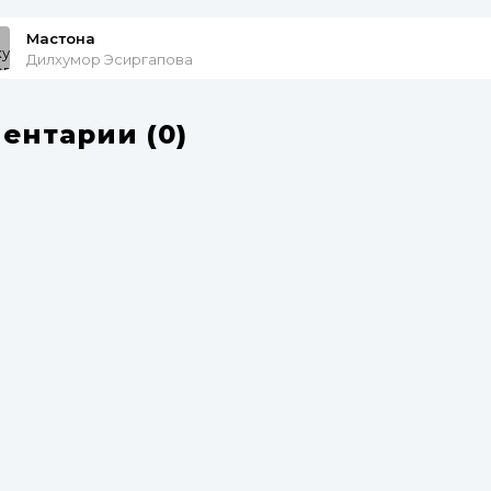
Мастона
Дилхумор Эсиргапова
ентарии (0)