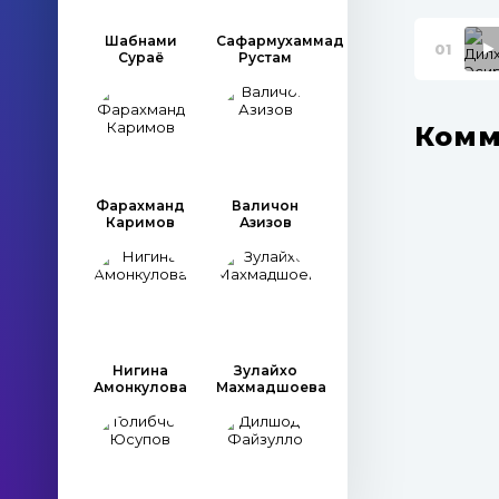
Шабнами
Сафармухаммад
01
Сураё
Рустам
Комм
Фарахманд
Валичон
Каримов
Азизов
Нигина
Зулайхо
Амонкулова
Махмадшоева