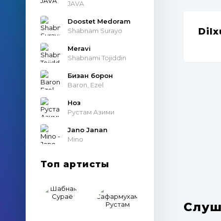
JAVA
Doostet Medoram
Dil
Shabnam Surayo
Meravi
Shabnami Tojiddin
Бизан борон
Baron, Ezel
Ноз
Рустам Азими
Jano Janan
Mino
Топ артисты
Слуш