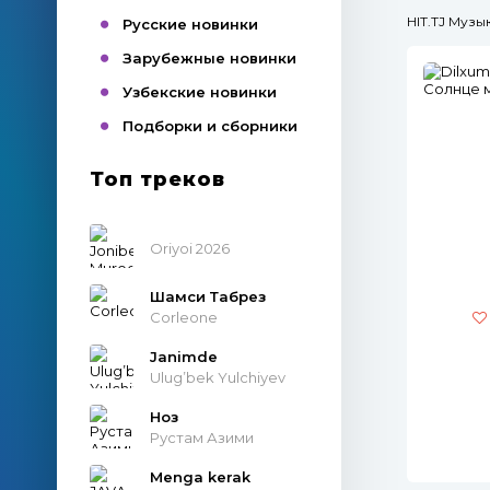
HIT.TJ Муз
Русские новинки
Зарубежные новинки
Узбекские новинки
Подборки и сборники
Топ треков
Oriyoi 2026
Шамси Табрез
Corleone
Janimde
Ulug’bek Yulchiyev
Ноз
Рустам Азими
Menga kerak