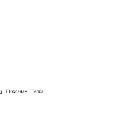
и
| Шохсанам - Телба