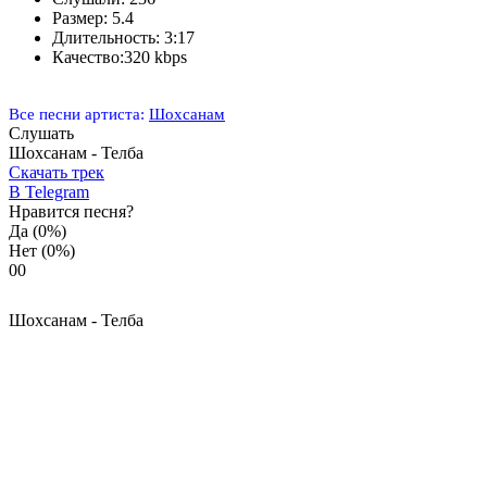
Размер:
5.4
Длительность:
3:17
Качество:
320 kbps
Все песни артиста:
Шохсанам
Слушать
Шохсанам - Телба
Скачать трек
В Telegram
Нравится песня?
Да
(0%)
Нет
(0%)
0
0
Шохсанам - Телба