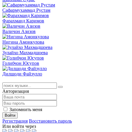
Сафармухаммад Рустам
Фарахманд Каримов
Валичон Азизов
Нигина Амонкулова
Зулайхо Махмадшоева
Голибчон Юсупов
Дилшоди Файзулло
Авторизация
Запомнить меня
Войти
Регистрация
Восстановить пароль
Или войти через