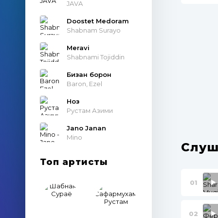
JAVA
Doostet Medoram
Shabnam Surayo
Meravi
Shabnami Tojiddin
Бизан борон
Baron, Ezel
Ноз
Рустам Азими
Jano Janan
Mino
Слуш
Топ артисты
01
02