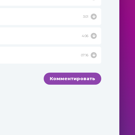
3:01
4:06
07:16
Комментировать