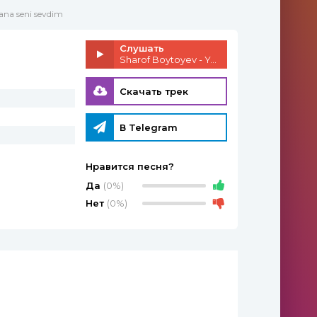
Yana seni sevdim
Слушать
Sharof Boytoyev - Yana seni sevdim
Скачать трек
В Telegram
Нравится песня?
Да
(0%)
Нет
(0%)