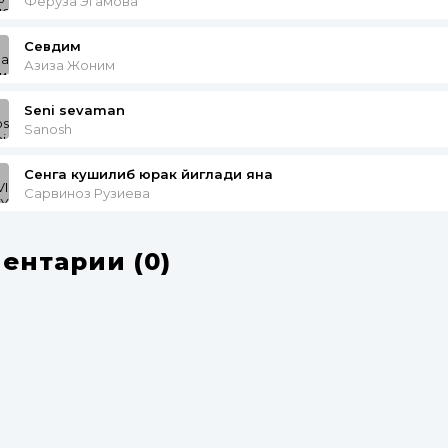
Феруза Эгамова
Севдим
Азиза Жоним
Seni sevaman
Sanosh
Сенга кушилиб юрак йиглади яна
Сарвиноз Рузиева
ентарии (0)