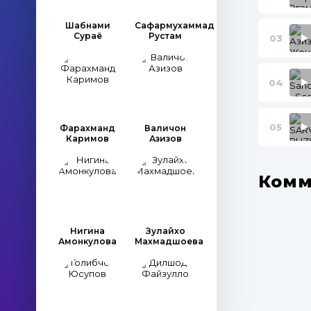
Шабнами
Сафармухаммад
Сураё
Рустам
03
04
05
Фарахманд
Валичон
Каримов
Азизов
Комм
Нигина
Зулайхо
Амонкулова
Махмадшоева