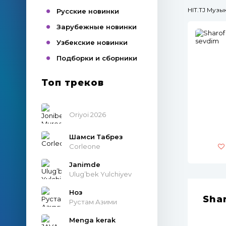
HIT.TJ Муз
Русские новинки
Зарубежные новинки
Узбекские новинки
Подборки и сборники
Топ треков
Oriyoi 2026
Шамси Табрез
Corleone
Janimde
Ulug’bek Yulchiyev
Ноз
Shar
Рустам Азими
Menga kerak