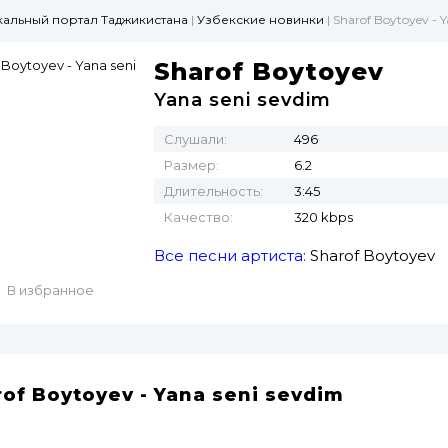
ыкальный портал Таджикистана
|
Узбекские новинки
| Sharof Boytoyev - 
Sharof Boytoyev
Yana seni sevdim
Слушали:
496
Размер:
6.2
Длительность:
3:45
Качество:
320 kbps
Все песни артиста:
Sharof Boytoyev
В избранное
of Boytoyev - Yana seni sevdim