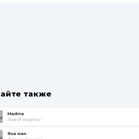
айте также
Madina
Sharof Muqimov
Яна ман