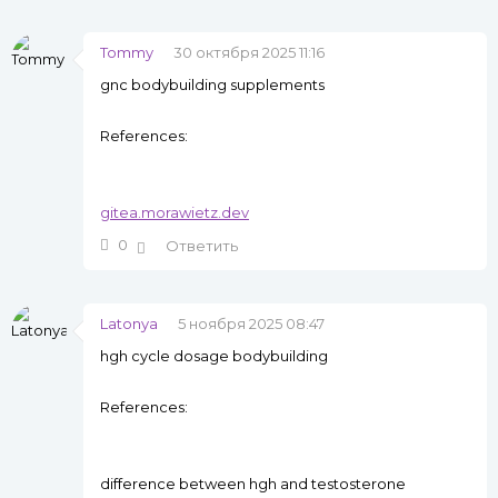
Tommy
30 октября 2025 11:16
gnc bodybuilding supplements
References:
gitea.morawietz.dev
0
Ответить
Latonya
5 ноября 2025 08:47
hgh cycle dosage bodybuilding
References:
difference between hgh and testosterone