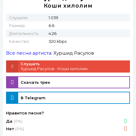
Коши хилолим
Слушали:
1 039
Размер:
6:6
Длительность:
4:26
Качество:
320 kbps
Все песни артиста:
Хуршид Расулов
Слушать
Хуршид Расулов - Коши хилолим
Скачать трек
В Telegram
Нравится песня?
Да
(0%)
Нет
(0%)