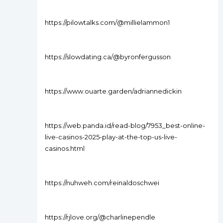
https://pilowtalks.com/@millielammon1
https://slowdating.ca/@byronfergusson
https://www.ouarte.garden/adriannedickin
https://web.panda.id/read-blog/7953_best-online-
live-casinos-2025-play-at-the-top-us-live-
casinos.html
https://nuhweh.com/reinaldoschwei
https://rjlove.org/@charlinependle