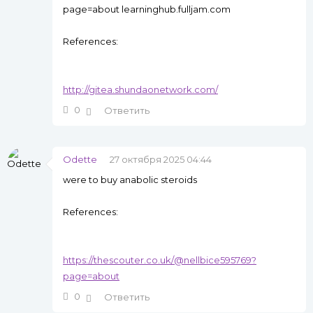
page=about learninghub.fulljam.com
References:
http://gitea.shundaonetwork.com/
0
Ответить
Odette
27 октября 2025 04:44
were to buy anabolic steroids
References:
https://thescouter.co.uk/@nellbice595769?
page=about
0
Ответить