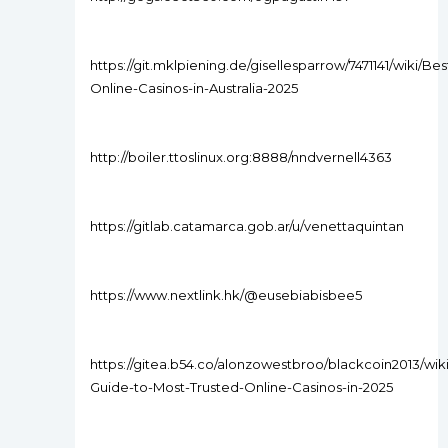
https://git.mklpiening.de/gisellesparrow/7471141/wiki/Bes
Online-Casinos-in-Australia-2025
http://boiler.ttoslinux.org:8888/nndvernell4363
https://gitlab.catamarca.gob.ar/u/venettaquintan
https://www.nextlink.hk/@eusebiabisbee5
https://gitea.b54.co/alonzowestbroo/blackcoin2013/wiki
Guide-to-Most-Trusted-Online-Casinos-in-2025