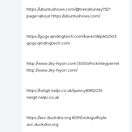
https://ubuntushows.com/@trenahursey752?
page=about https://ubuntushows.com/
https://gogs.qindingtech.com/karen58p602503
gogs.qindingtech.com
http://www.zky-hiyori.com:13000/mckinleyperret
http://www.zky-hiyori.com/
https://nelgit.nelpi.co.uk/quincy81812035
nelgit.nelpi.co.uk
https://axc.duckdns.org:8091/vickiguilfoyle
axc.duckdns.org