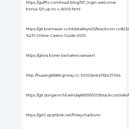
https://gulffix.com/read-blog/157_login-welcome-
bonus-125-up-to-c-6000.html
https://git.bremauer.cc/nildatalley405/blackcoin.co8232
%231-Online-Casino-Guide-2025
https://gitea.boner.be/valenciaessex1
http://huaang6688.gnway.cc:3000/anita762437304
https://git.dungeon.fi/celindaj865511/1053blackcoin/wi
https://git0.zpqrtbnk.net/finleycharbonn