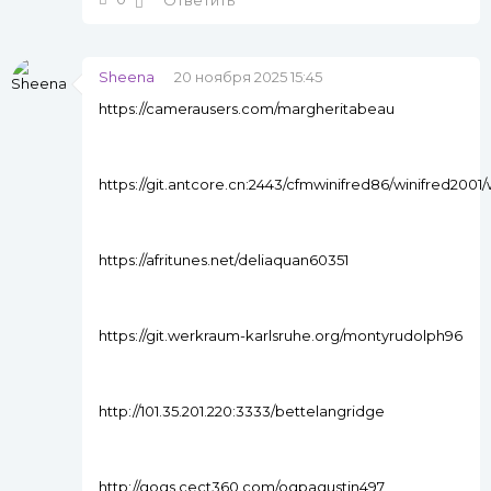
Ответить
Sheena
20 ноября 2025 15:45
https://camerausers.com/margheritabeau
https://git.antcore.cn:2443/cfmwinifred86/winifred200
https://afritunes.net/deliaquan60351
https://git.werkraum-karlsruhe.org/montyrudolph96
http://101.35.201.220:3333/bettelangridge
http://gogs.cect360.com/ogpagustin497