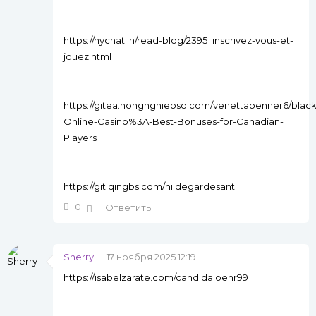
https://nychat.in/read-blog/2395_inscrivez-vous-et-
jouez.html
https://gitea.nongnghiepso.com/venettabenner6/black
Online-Casino%3A-Best-Bonuses-for-Canadian-
Players
https://git.qingbs.com/hildegardesant
0
Ответить
Sherry
17 ноября 2025 12:19
https://isabelzarate.com/candidaloehr99