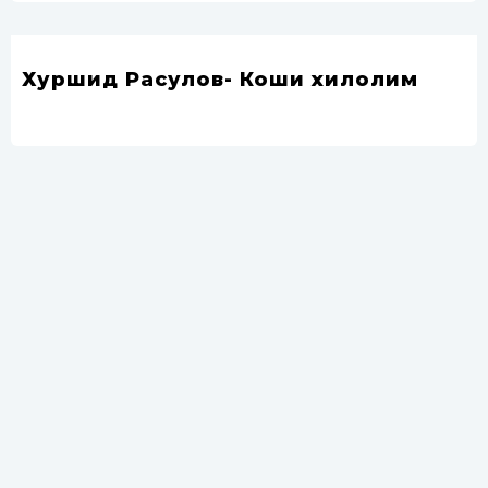
Хуршид Расулов- Коши хилолим