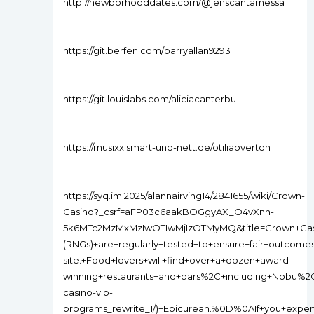
http://newborhooddates.com/@jenscantamessa
https://git.berfen.com/barryallan9293
https://git.louislabs.com/aliciacanterbu
https://musixx.smart-und-nett.de/otiliaoverton
https://syq.im:2025/alannairving14/2841655/wiki/Crown-
Casino?_csrf=aFP03c6aakBOGgyAX_O4vXnh-
5k6MTc2MzMxMzIwOTIwMjIzOTMyMQ&title=Crown+C
(RNGs)+are+regularly+tested+to+ensure+fair+outc
site.+Food+lovers+will+find+over+a+dozen+award-
winning+restaurants+and+bars%2C+including+Nobu%2C
casino-vip-
programs_rewrite_1/)+Epicurean.%0D%0AIf+you+exper