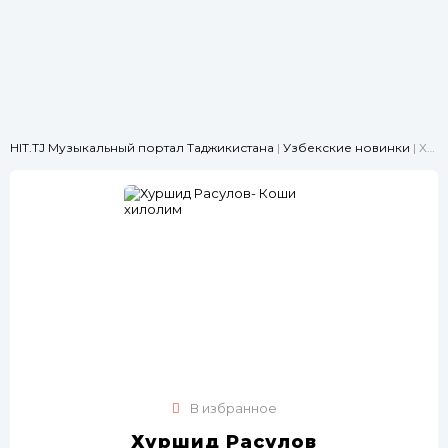
HIT.TJ Музыкальный портал Таджикистана
|
Узбекские новинки
| Хуршид Расулов- Коши хилолим
В избранное
Хуршид Расулов