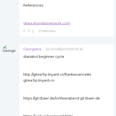
References:
gitea.shundaonetwork.com
0
Ответить
Georgiana
22 октября 2025 05:34
dianabol beginner cycle
http://gitea.frp.linyanli.cn/frankievance84
gitea.frp.linyanli.cn
https://git.tbaer.de/lonfeierabend git.tbaer.de