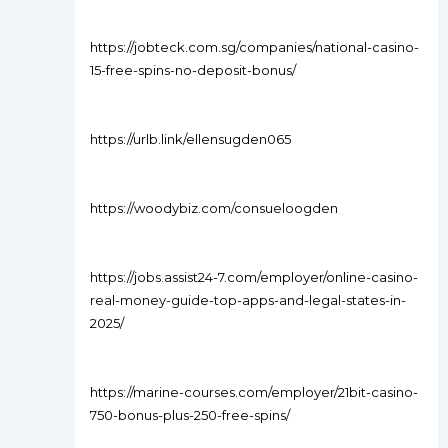
https://jobteck.com.sg/companies/national-casino-
15-free-spins-no-deposit-bonus/
https://urlb.link/ellensugden065
https://woodybiz.com/consueloogden
https://jobs.assist24-7.com/employer/online-casino-
real-money-guide-top-apps-and-legal-states-in-
2025/
https://marine-courses.com/employer/21bit-casino-
750-bonus-plus-250-free-spins/