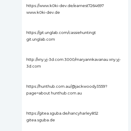
https://www.k0ki-dev.de/earnest7264697
www.k0ki-dev.de
https://git.unglab.com/cassiehuntingt
git.unglab.com
http://xny.yj-3d.com:3000/maryannkavanau xny.yj-
3d.com
https://hunthub.com.au/@jackwoody3559?
page=about hunthub.com.au
https://gitea.sguba.de/nancyharley852
gitea.sguba.de