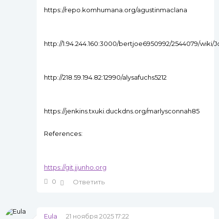
https://repo.komhumana.org/agustinmaclana
http://1.94.244.160:3000/bertjoe6950992/2544079/wik
http://218.59.194.82:12990/alysafuchs5212
https://jenkins.txuki.duckdns.org/marlysconnah85
References:
https://git.jjunho.org
0
Ответить
Eula
21 ноября 2025 17:22