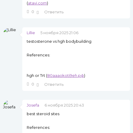
(
atavi.com
)
0
Ответить
Lillie
5 ноября 2025 21:06
testosterone vs hgh bodybuilding
References:
hgh or Trt (
80aaaokoti9eh.рф
)
0
Ответить
Josefa
6 ноября 2025 20:43
best steroid sites
References: