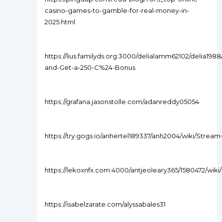
casino-games-to-gamble-for-real-money-in-
2025.html
https://lius.familyds.org:3000/delialamm62102/delia1988
and-Get-a-250-C%24-Bonus
https://grafana.jasonstolle.com/adanreddy05054
https://try.gogs.io/anhertel189337/anh2004/wiki/S
https://lekoxnfx.com:4000/antjeoleary365/1580472/wi
https://isabelzarate.com/alyssabales31