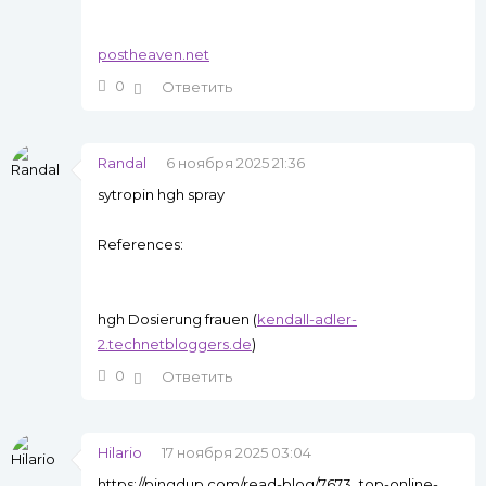
postheaven.net
0
Ответить
Randal
6 ноября 2025 21:36
sytropin hgh spray
References:
hgh Dosierung frauen (
kendall-adler-
2.technetbloggers.de
)
0
Ответить
Hilario
17 ноября 2025 03:04
https://pingdup.com/read-blog/7673_top-online-