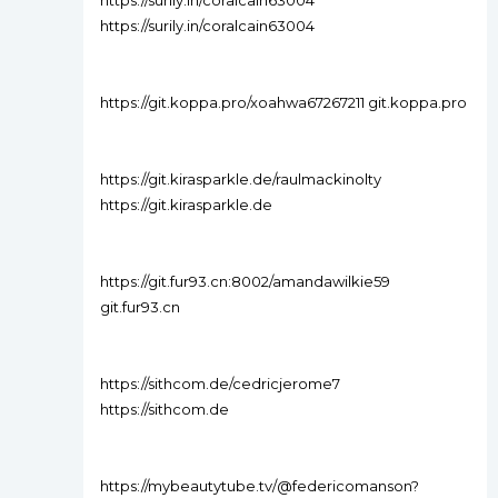
https://surily.in/coralcain63004
https://surily.in/coralcain63004
https://git.koppa.pro/xoahwa67267211 git.koppa.pro
https://git.kirasparkle.de/raulmackinolty
https://git.kirasparkle.de
https://git.fur93.cn:8002/amandawilkie59
git.fur93.cn
https://sithcom.de/cedricjerome7
https://sithcom.de
https://mybeautytube.tv/@federicomanson?