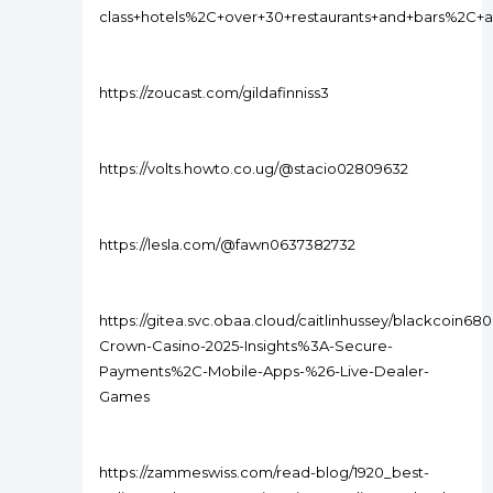
class+hotels%2C+over+30+restaurants+and+bars%2C+
https://zoucast.com/gildafinniss3
https://volts.howto.co.ug/@stacio02809632
https://lesla.com/@fawn0637382732
https://gitea.svc.obaa.cloud/caitlinhussey/blackcoin680
Crown-Casino-2025-Insights%3A-Secure-
Payments%2C-Mobile-Apps-%26-Live-Dealer-
Games
https://zammeswiss.com/read-blog/1920_best-