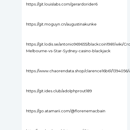
https://git.louislabs.com/gerardorider6
https://git.moguyn.cn/augustinakunke
https://git.lodis.se/antonio969655/blackcoin1981/wiki/C
Melbourne-vs-Star-Sydney-casino-blackjack
https://www.chaorendata.shop/clarence16b61/1394056/w
https://git.ides.club/adolphprout189
https://go.atamarii.com/@florenemacbain