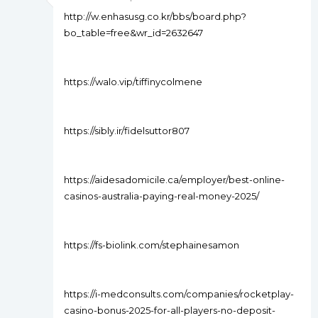
http://w.enhasusg.co.kr/bbs/board.php?
bo_table=free&wr_id=2632647
https://walo.vip/tiffinycolmene
https://sibly.ir/fidelsuttor807
https://aidesadomicile.ca/employer/best-online-
casinos-australia-paying-real-money-2025/
https://fs-biolink.com/stephainesamon
https://i-medconsults.com/companies/rocketplay-
casino-bonus-2025-for-all-players-no-deposit-