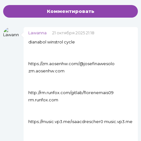
Комментировать
Lawanna
21 октября 2025 21:18
dianabol winstrol cycle
https://zm.aosenhw.com/@josefinawesolo
zm.aosenhw.com
http://rm.runfox.com/gitlab/florenemais09
rm.runfox.com
https://music.vp3.me/isaacdrescher0 music.vp3.me