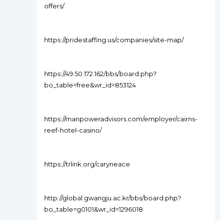
offers/
https://pridestaffing.us/companies/site-map/
https://49.50.172.162/bbs/board.php?
bo_table=free&wr_id=853124
https://manpoweradvisors.com/employer/cairns-
reef-hotel-casino/
https://trlink.org/caryneace
http://global.gwangju.ac.kr/bbs/board.php?
bo_table=g0101&wr_id=1296018