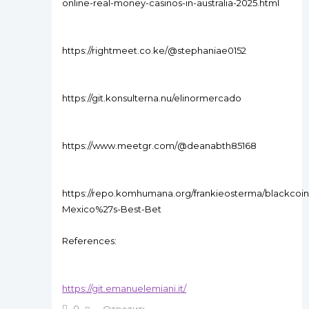
online-real-money-casinos-in-australia-2025.html
https://rightmeet.co.ke/@stephaniae0152
https://git.konsulterna.nu/elinormercado
https://www.meetgr.com/@deanabth85168
https://repo.komhumana.org/frankieosterma/blackcoin
Mexico%27s-Best-Bet
References:
https://git.emanuelemiani.it/
0