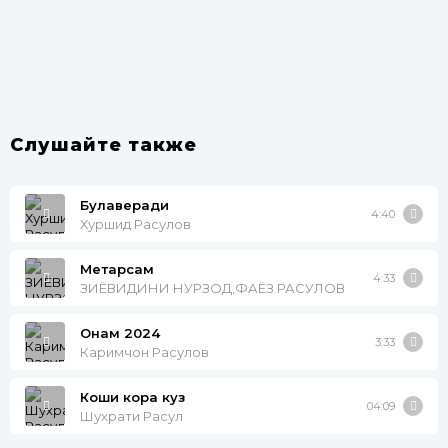
Слушайте также
Булаверади
4:40
Хуршид Расулов
Метарсам
4:33
ЗИЁВИДИНИ НУРЗОД,ФАЁЗ РАСУЛОВ
Онам 2024
3:33
Каримчон Расулов
Коши кора куз
04:09
Шухрати Расул