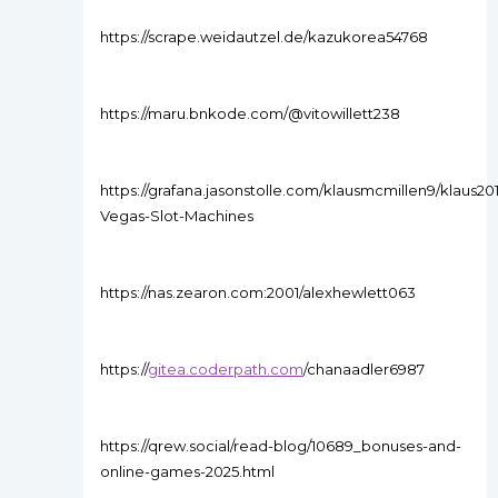
https://scrape.weidautzel.de/kazukorea54768
https://maru.bnkode.com/@vitowillett238
https://grafana.jasonstolle.com/klausmcmillen9/klaus201
Vegas-Slot-Machines
https://nas.zearon.com:2001/alexhewlett063
https://
gitea.coderpath.com
/chanaadler6987
https://qrew.social/read-blog/10689_bonuses-and-
online-games-2025.html