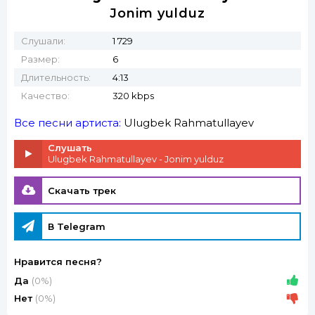
Jonim yulduz
Слушали:
1 729
Размер:
6
Длительность:
4:13
Качество:
320 kbps
Все песни артиста:
Ulugbek Rahmatullayev
Слушать
Ulugbek Rahmatullayev - Jonim yulduz
Скачать трек
В Telegram
Нравится песня?
Да
(0%)
Нет
(0%)