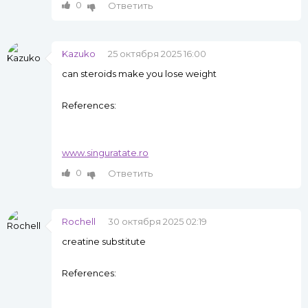
0
Ответить
Kazuko
25 октября 2025 16:00
can steroids make you lose weight
References:
www.singuratate.ro
0
Ответить
Rochell
30 октября 2025 02:19
creatine substitute
References: