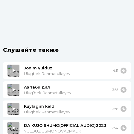
Слушайте также
Jonim yulduz
4:11
Ulugbek Rahmatullayev
Аз таби дил
3:55
Ulug’bek Rahmatullayev
Kuylagim keldi
3:38
Ulugbek Rahmatullayev
DA KUJO SHUMO(OFFICIAL AUDIO)2023
2:54
YULDUZ USMONOVA&MALIK