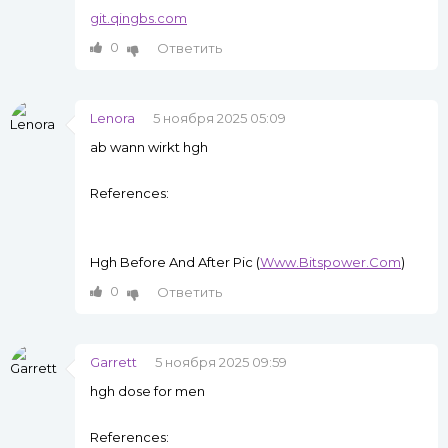
git.qingbs.com
0
Ответить
Lenora
5 ноября 2025 05:09
ab wann wirkt hgh
References:
Hgh Before And After Pic (
Www.Bitspower.Com
)
0
Ответить
Garrett
5 ноября 2025 09:59
hgh dose for men
References: