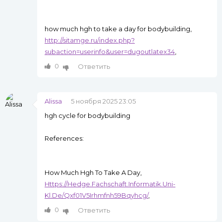
how much hgh to take a day for bodybuilding,
http://sitamge.ru/index.php?
subaction=userinfo&user=dugoutlatex34
,
0
Ответить
Alissa
5 ноября 2025 23:05
hgh cycle for bodybuilding
References:
How Much Hgh To Take A Day,
Https://Hedge.Fachschaft.Informatik.Uni-
Kl.De/Qxf01V5Irhmfnh59Bqyhcg/
,
0
Ответить