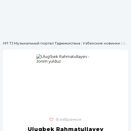
HIT.TJ Музыкальный портал Таджикистана
|
Узбекские новинки
| Ulug'bek Rahmatullayev - Jonim yulduz
В избранное
Ulugbek Rahmatullayev