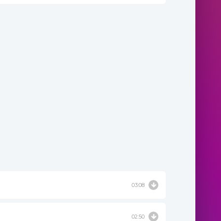
03:08
02:50