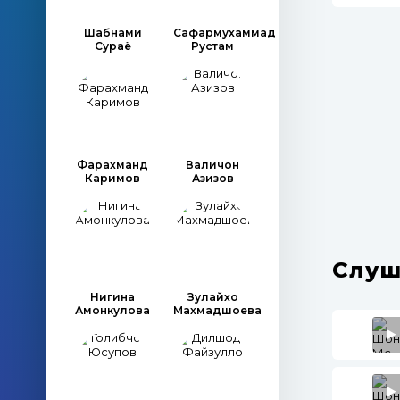
Шабнами
Сафармухаммад
Сураё
Рустам
Фарахманд
Валичон
Каримов
Азизов
Слуш
Нигина
Зулайхо
Амонкулова
Махмадшоева