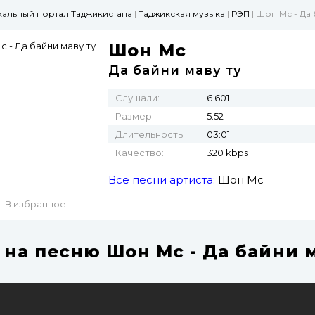
ыкальный портал Таджикистана
|
Таджикская музыка
|
РЭП
| Шон Мс - Да 
Шон Мс
Да байни маву ту
Слушали:
6 601
Размер:
5.52
Длительность:
03:01
Качество:
320 kbps
Все песни артиста:
Шон Мс
В избранное
 на песню Шон Мс - Да байни м