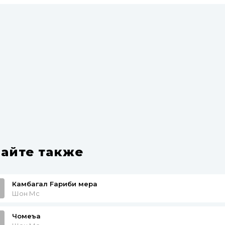
айте также
Камбагал Fариби мера
Шон Мс
Чомеъа