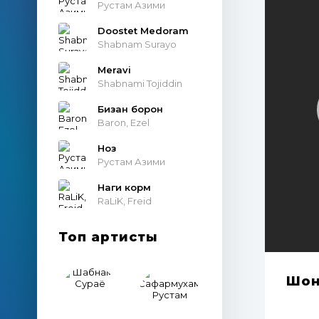
Рустам Азими
Doostet Medoram
Shabnam Surayo
Meravi
Shabnami Tojiddin
Бизан борон
Baron, Ezel
Ноз
Рустам Азими
Наги корм
RaLiK, Freid
Топ артисты
Шон