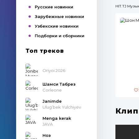
HIT.TJ Муз
Русские новинки
Зарубежные новинки
Узбекские новинки
Подборки и сборники
Топ треков
Oriyoi 2026
Шамси Табрез
Corleone
Janimde
Ulug’bek Yulchiyev
Клип
Menga kerak
JAVA
Ноз