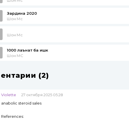
Шон Мс
Зардина 2020
Шон Мс
Шон Мс
1000 лаънат ба ишк
Шон МС
ентарии (2)
Violette
27 октября 2025 05:28
anabolic steroid sales
References: