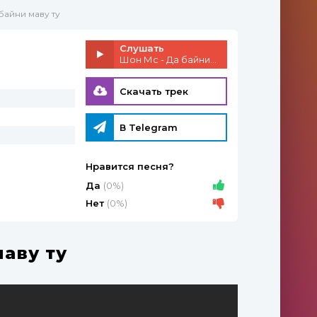
байни маву ту
Слушать
Шон Мс - Да байни маву ту
Скачать трек
В Telegram
Нравится песня?
Да
(0%)
Нет
(0%)
аву ту