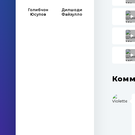
Голибчон
Дилшоди
Юсупов
Файзулло
Комм