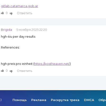
gitlab.catamarca.gob.ar
0
Ответить
Brigida
5 ноября 2025 22:20
hgh 4iu per day results
References:
hgh preis pro einheit (
https://postheaven.net/
)
0
Ответить
TJ
Помощь
Реклама
Раскрутка трека
DMCA
Обр