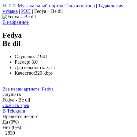
HIT.TJ Музыкальный портал Таджикистана
|
Таджикская
музыка
|
РЭП
| Fedya – Be dil
В избранное
Fedya
Be dil
Слушали:
2 941
Размер:
3.0
Длительность:
3:15
Качество:
320 kbps
Все песни артиста:
Fedya
Слушать
Fedya - Be dil
Скачать трек
В Telegram
Нравится песня?
Да
(0%)
Нет
(0%)
+28
30