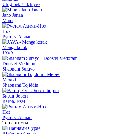
Ulug’bek Yulchiyev
Jano Janan
Mino
Ноз
Рустам Азими
Menga kerak
JAVA
Doostet Medoram
Shabnam Surayo
Meravi
Shabnami Tojiddin
Бизан борон
Baron, Ezel
Ноз
Рустам Азими
Топ артисты
Шабнами Сураё