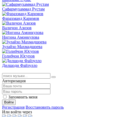
Сафармухаммад Рустам
Фарахманд Каримов
Валичон Азизов
Нигина Амонкулова
Зулайхо Махмадшоева
Голибчон Юсупов
Дилшоди Файзулло
Авторизация
Запомнить меня
Войти
Регистрация
Восстановить пароль
Или войти через