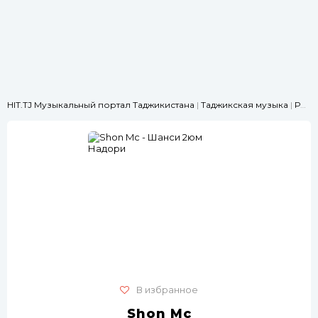
HIT.TJ Музыкальный портал Таджикистана
|
Таджикская музыка
|
РЭП
|
В избранное
Shon Mc