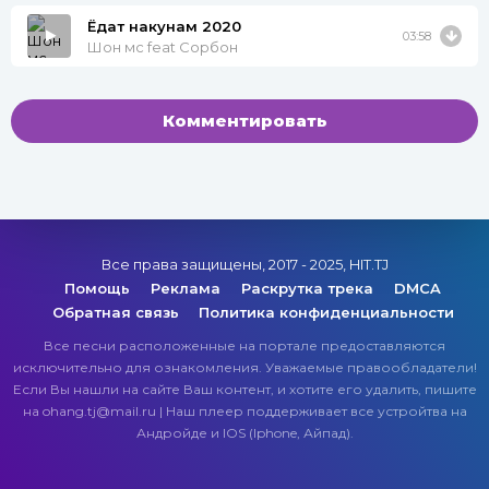
Ёдат накунам 2020
03:58
Шон мс feat Сорбон
Комментировать
Все права защищены, 2017 - 2025, HIT.TJ
Помощь
Реклама
Раскрутка трека
DMCA
Обратная связь
Политика конфиденциальности
Все песни расположенные на портале предоставляются
исключительно для ознакомления. Уважаемые правообладатели!
Если Вы нашли на сайте Ваш контент, и хотите его удалить, пишите
на ohang.tj@mail.ru | Наш плеер поддерживает все устройтва на
Андройде и IOS (Iphone, Айпад).