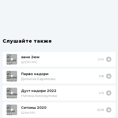
Слушайте также
зани 2юм
2:44
ШОН МС
Парво надори
3:06
Дилноза Каримова
Дуст надори 2022
4:12
Нигина Амонкулова
Ситоиш 2020
02:06
Шон Мс