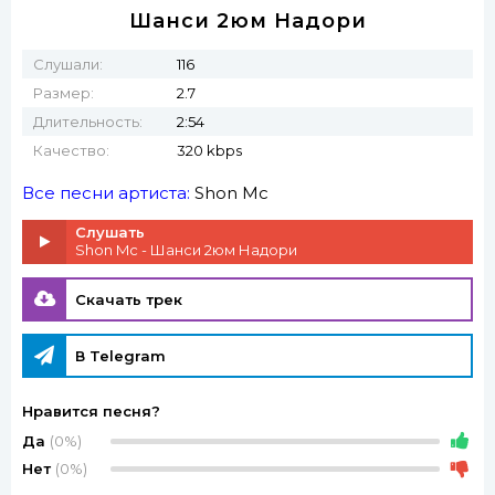
Шанси 2юм Надори
Слушали:
116
Размер:
2.7
Длительность:
2:54
Качество:
320 kbps
Все песни артиста:
Shon Mc
Слушать
Shon Mc - Шанси 2юм Надори
Скачать трек
В Telegram
Нравится песня?
Да
(0%)
Нет
(0%)