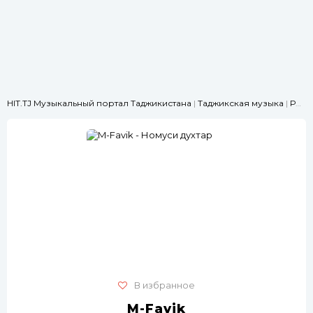
HIT.TJ Музыкальный портал Таджикистана
|
Таджикская музыка
|
РЭП
|
В избранное
M-Favik