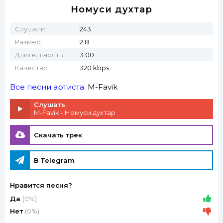
Номуси духтар
Слушали:
243
Размер:
2.8
Длительность:
3:00
Качество:
320 kbps
Все песни артиста:
M-Favik
Слушать
M-Favik - Номуси духтар
Скачать трек
В Telegram
Нравится песня?
Да
(0%)
Нет
(0%)