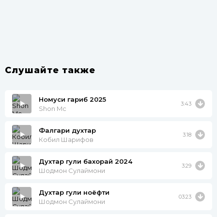
Слушайте также
Номуси гариб 2025
3:43
Shon Mc
Фалгари духтар
3:18
Кобил Шарифов
Духтар гули бахорай 2024
3:29
Шодмон Сулаймони
Духтар гули ноёфти
03:23
Шодмон Сулаймони