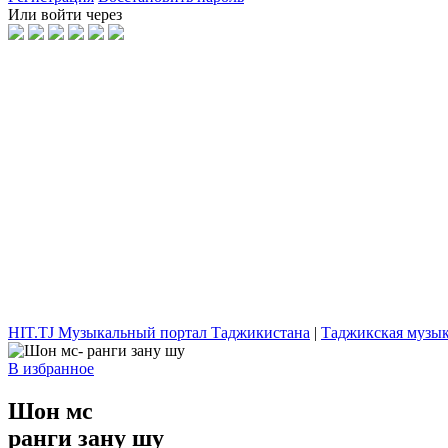
Или войти через
HIT.TJ Музыкальный портал Таджикистана
|
Таджикская музы
В избранное
Шон мс
ранги зану шу