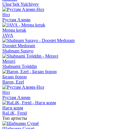
Ulug’bek Yulchiyev
Ноз
Рустам Азими
Menga kerak
JAVA
Doostet Medoram
Shabnam Surayo
Meravi
Shabnami Tojiddin
Бизан борон
Baron, Ezel
Ноз
Рустам Азими
Наги корм
RaLiK, Freid
Топ артисты
Шабнами Сураё