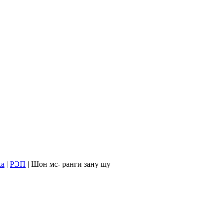
ка
|
РЭП
| Шон мс- ранги зану шу