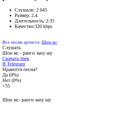
Слушали:
2 045
Размер:
2.4
Длительность:
2:35
Качество:
320 kbps
Все песни артиста:
Шон мс
Слушать
Шон мс - ранги зану шу
Скачать трек
В Telegram
Нравится песня?
Да
(0%)
Нет
(0%)
+5
5
Шон мс- ранги зану шу