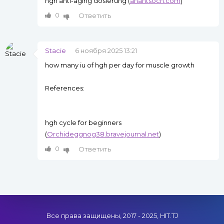
hgh anti-aging dosierung (
anantsoch.com
)
0
Ответить
Stacie
6 ноября 2025 13:21
how many iu of hgh per day for muscle growth
References:
hgh cycle for beginners
(
Orchideggnog38.bravejournal.net
)
0
Ответить
Все права защищены, 2017 - 2025, HIT.TJ