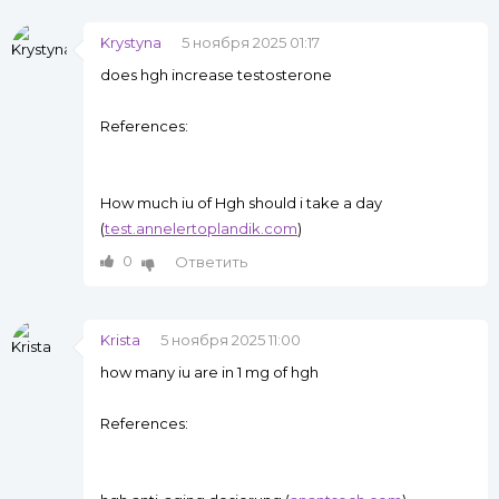
Krystyna
5 ноября 2025 01:17
does hgh increase testosterone
References:
How much iu of Hgh should i take a day
(
test.annelertoplandik.com
)
0
Ответить
Krista
5 ноября 2025 11:00
how many iu are in 1 mg of hgh
References: