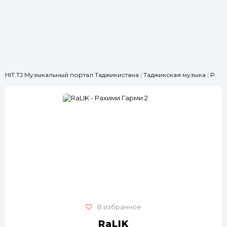
HIT.TJ Музыкальный портал Таджикистана
|
Таджикская музыка
|
РЭП
|
В избранное
RaLIK