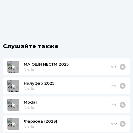
Слушайте также
МА ОШИҚ НЕСТМ 2025
4:00
RaLiK
Нилуфар 2025
2:41
RaLiK
Modar
2:30
RaLiK
Фарзона (2023)
4:53
RaLiK