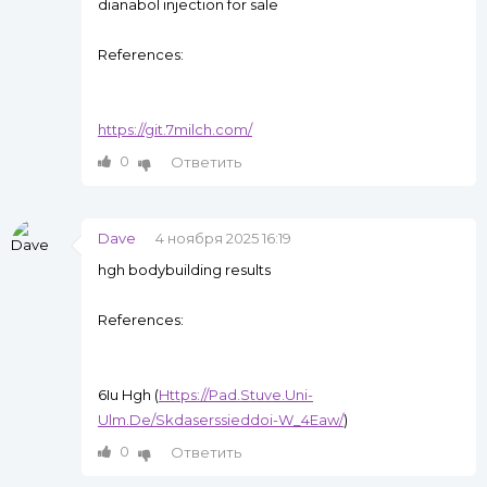
dianabol injection for sale
References:
https://git.7milch.com/
0
Ответить
Dave
4 ноября 2025 16:19
hgh bodybuilding results
References:
6Iu Hgh (
Https://Pad.Stuve.Uni-
Ulm.De/Skdaserssieddoi-W_4Eaw/
)
0
Ответить