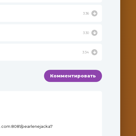
3:36
3:30
3:34
Комментировать
o.com:8081/pearlenejacka7