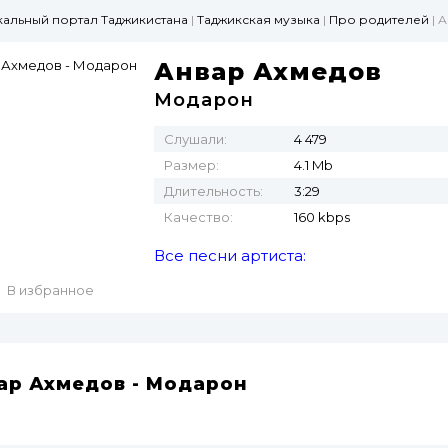
ыкальный портал Таджикистана
|
Таджикская музыка
|
Про родителей
| 
Анвар Ахмедов
Модарон
Слушали:
4 479
Размер:
4.1 Mb
Длительность:
3:29
Качество:
160 kbps
Все песни артиста:
В избранное
ар Ахмедов - Модарон