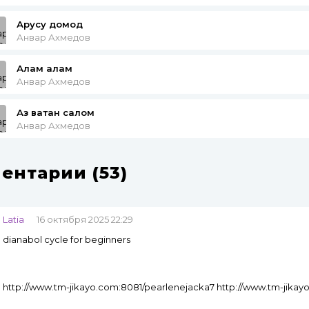
Арусу домод
Анвар Ахмедов
Алам алам
Анвар Ахмедов
Аз ватан салом
Анвар Ахмедов
ентарии (53)
Latia
16 октября 2025 22:29
dianabol cycle for beginners
http://www.tm-jikayo.com:8081/pearlenejacka7 http://www.tm-jikay