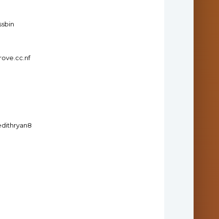
ssbin
rove.cc.nf
edithryan8