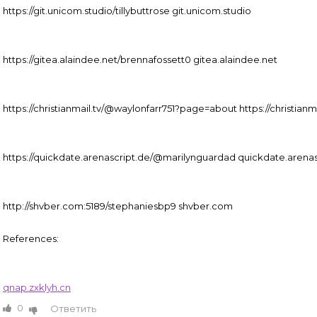
https://git.unicom.studio/tillybuttrose git.unicom.studio
https://gitea.alaindee.net/brennafossett0 gitea.alaindee.net
https://christianmail.tv/@waylonfarr751?page=about https://christia
https://quickdate.arenascript.de/@marilynguardad quickdate.arenas
http://shvber.com:5189/stephaniesbp9 shvber.com
References:
qnap.zxklyh.cn
0
Ответить