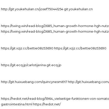
http://git.youkehulian.cn/josef750441254 git.youkehulian.cn
https://twing.win/read-blog/2685_human-growth-hormone-hgh-nut
https://twing.win/read-blog/2685_human-growth-hormone-hgh-nut
https://git.xzjz.cc/bettie08z53690 https://git.xzjz.cc/bettie08z53690
https://git.ecq.jp/carlotijerina git.ecq.jp
http://git.huixuebang.com/quincynesmith7 http://git.huixuebang.com
https://hedot.net/read-blog/5964_vielseitige-funktionen-von-somat
gastrointestina.html https://hedot.net/