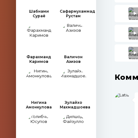
Шабнами
Сафармухаммад
Сураё
Рустам
Фарахманд
Валичон
Каримов
Азизов
Комм
Нигина
Зулайхо
Амонкулова
Махмадшоева