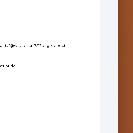
nmail.tv/@waylonfarr751?page=about
cript.de