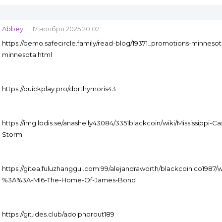
Abbey
17 ноября 2025 20:02
https://demo.safecircle.family/read-blog/19371_promotions-minnes
minnesota.html
https://quickplay.pro/dorthymoris43
https://img.lodis.se/anashelly43084/3351blackcoin/wiki/Mississippi-
Storm
https://gitea.fuluzhanggui.com:99/alejandraworth/blackcoin.co198
%3A%3A-MI6-The-Home-Of-James-Bond
https://git.ides.club/adolphprout189