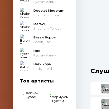
Рустам Азими
Doostet Medoram
Shabnam Surayo
Meravi
Shabnami Tojiddin
Бизан борон
Baron, Ezel
Ноз
Рустам Азими
Наги корм
RaLiK, Freid
Слуш
Топ артисты