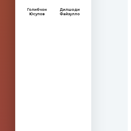
Голибчон
Дилшоди
Юсупов
Файзулло