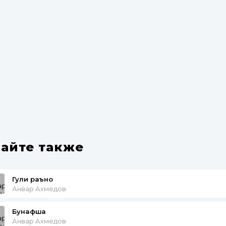
айте также
Гули раъно
Анвар Ахмедов
Бунафша
Анвар Ахмедов