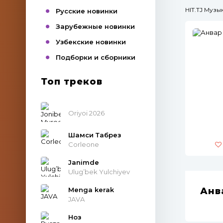
HIT.TJ Муз
Русские новинки
Зарубежные новинки
Узбекские новинки
Подборки и сборники
Топ треков
Oriyoi 2026
Шамси Табрез
Corleone
Janimde
Ulug’bek Yulchiyev
Menga kerak
Анв
JAVA
Ноз