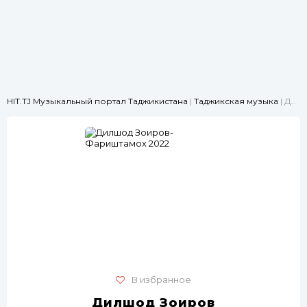
HIT.TJ Музыкальный портал Таджикистана
|
Таджикская музыка
| Дилшод Зоиров-Фариштамох 2022
В избранное
Дилшод Зоиров