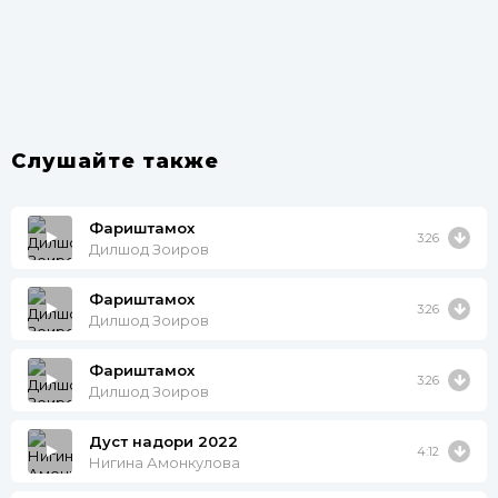
Слушайте также
Фариштамох
3:26
Дилшод Зоиров
Фариштамох
3:26
Дилшод Зоиров
Фариштамох
3:26
Дилшод Зоиров
Дуст надори 2022
4:12
Нигина Амонкулова