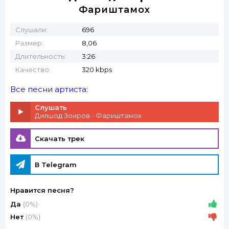
Фариштамох
Слушали:
696
Размер:
8,06
Длительность:
3:26
Качество:
320 kbps
Все песни артиста:
Слушать
Дилшод Зоиров - Фариштамох
Скачать трек
В Telegram
Нравится песня?
Да
(0%)
Нет
(0%)