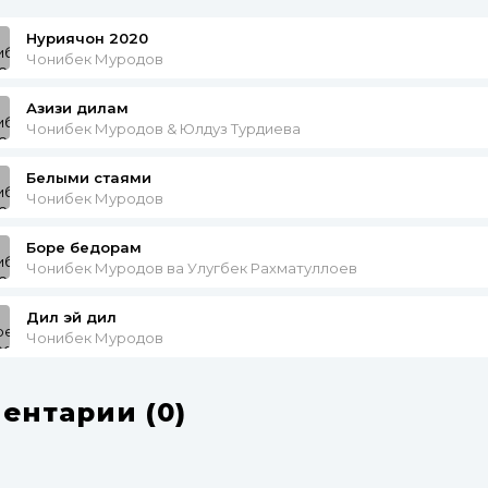
Нуриячон 2020
Чонибек Муродов
Азизи дилам
Чонибек Муродов & Юлдуз Турдиева
Белыми стаями
Чонибек Муродов
Боре бедорам
Чонибек Муродов ва Улугбек Рахматуллоев
Дил эй дил
Чонибек Муродов
ентарии (0)