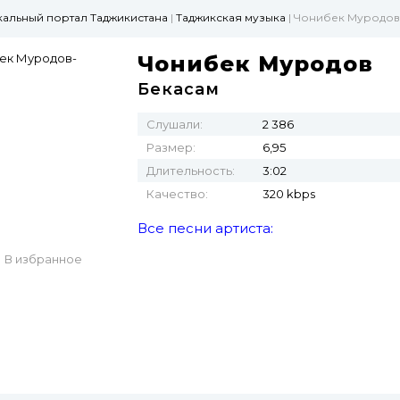
ыкальный портал Таджикистана
|
Таджикская музыка
| Чонибек Муродов
Чонибек Муродов
Бекасам
Слушали:
2 386
Размер:
6,95
Длительность:
3:02
Качество:
320 kbps
Все песни артиста:
В избранное