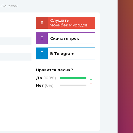
-Бекасам
Слушать
Чонибек Муродов - Бекасам
Скачать трек
В Telegram
Нравится песня?
Да
(100%)
Нет
(0%)