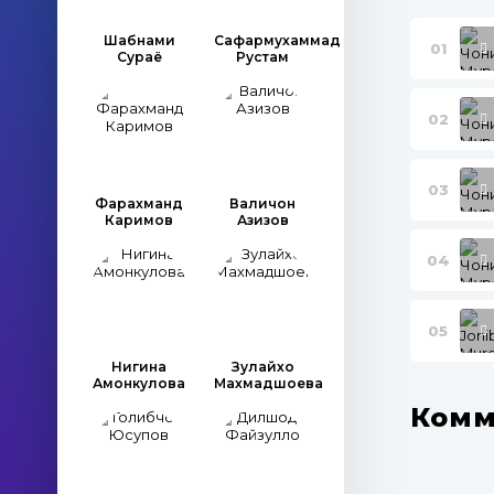
Шабнами
Сафармухаммад
01
Сураё
Рустам
02
03
Фарахманд
Валичон
Каримов
Азизов
04
05
Нигина
Зулайхо
Амонкулова
Махмадшоева
Комм