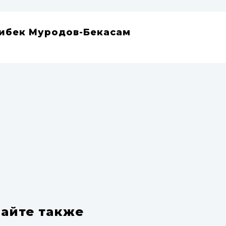
ибек Муродов-Бекасам
айте также