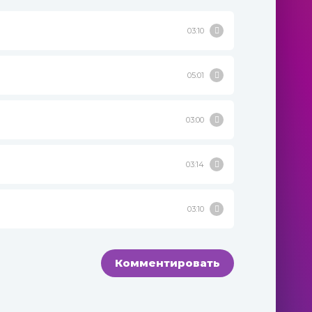
03:10
05:01
03:00
03:14
03:10
Комментировать