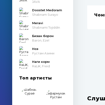
JAVA
Doostet Medoram
Чон
Shabnam Surayo
Meravi
Shabnami Tojiddin
Бизан борон
Baron, Ezel
Ноз
Рустам Азими
Наги корм
RaLiK, Freid
Топ артисты
Слуш