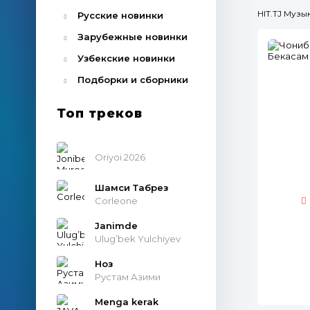
HIT.TJ Муз
Русские новинки
Зарубежные новинки
Узбекские новинки
Подборки и сборники
Топ треков
Oriyoi 2026
Шамси Табрез
Corleone
Janimde
Ulug’bek Yulchiyev
Ноз
Рустам Азими
Menga kerak