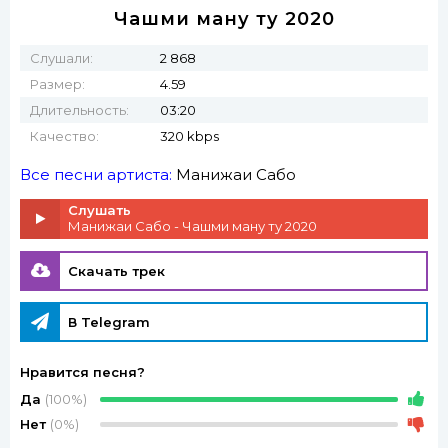
Чашми ману ту 2020
Слушали:
2 868
Размер:
4.59
Длительность:
03:20
Качество:
320 kbps
Все песни артиста:
Манижаи Сабо
Слушать
Манижаи Сабо - Чашми ману ту 2020
Скачать трек
В Telegram
Нравится песня?
Да
(100%)
Нет
(0%)