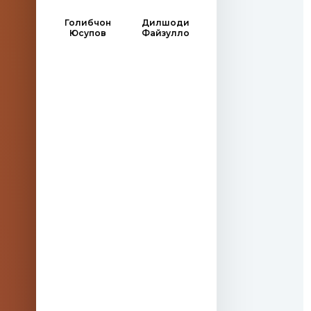
Голибчон
Дилшоди
Юсупов
Файзулло