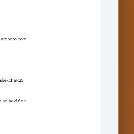
itterphoto.com
er/sexchalk29
1b1ad1ae2f.бел