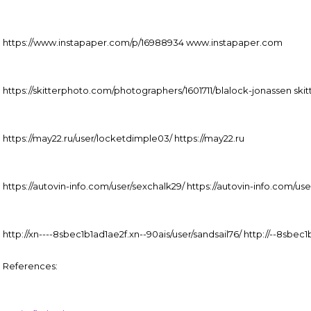
https://www.instapaper.com/p/16988934 www.instapaper.com
https://skitterphoto.com/photographers/1601711/blalock-jonassen sk
https://may22.ru/user/locketdimple03/ https://may22.ru
https://autovin-info.com/user/sexchalk29/ https://autovin-info.com/us
http://xn----8sbec1b1ad1ae2f.xn--90ais/user/sandsail76/ http://--8sbec
References: