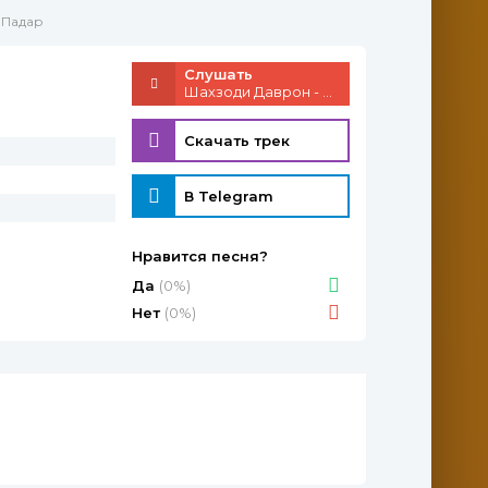
 Падар
Слушать
Шахзоди Даврон - Падар
Скачать трек
В Telegram
Нравится песня?
н
Да
(0%)
Нет
(0%)