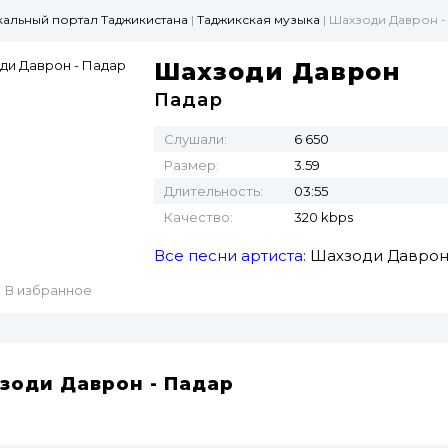
ыкальный портал Таджикистана
|
Таджикская музыка
| Шахзоди Даврон -
Шахзоди Даврон
Падар
Слушали:
6 650
Размер:
3.59
Длительность:
03:55
Качество:
320 kbps
Все песни артиста:
Шахзоди Давро
В избранное
зоди Даврон - Падар