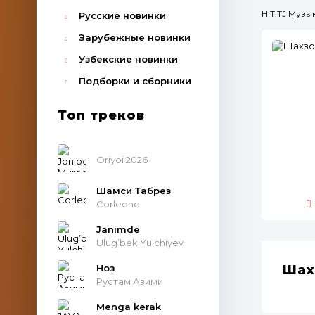
HIT.TJ Муз
Русские новинки
Зарубежные новинки
Узбекские новинки
Подборки и сборники
Топ треков
Oriyoi 2026
Шамси Табрез
Corleone
Janimde
Ulug’bek Yulchiyev
Ноз
Шах
Рустам Азими
Menga kerak