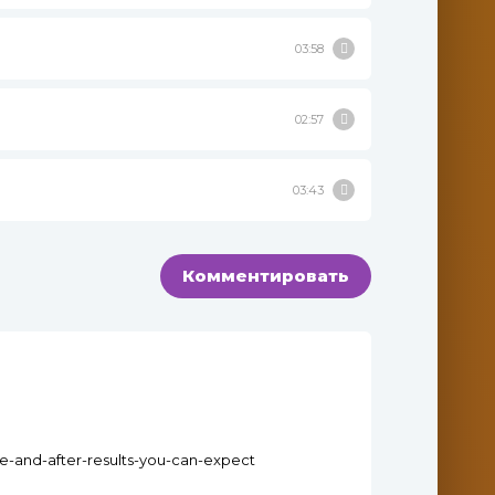
03:58
02:57
03:43
Комментировать
re-and-after-results-you-can-expect