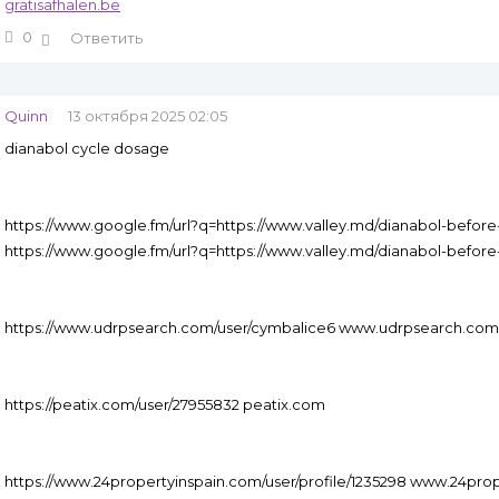
gratisafhalen.be
0
Ответить
Quinn
13 октября 2025 02:05
dianabol cycle dosage
https://www.google.fm/url?q=https://www.valley.md/dianabol-before
https://www.google.fm/url?q=https://www.valley.md/dianabol-before
https://www.udrpsearch.com/user/cymbalice6 www.udrpsearch.com
https://peatix.com/user/27955832 peatix.com
https://www.24propertyinspain.com/user/profile/1235298 www.24pro