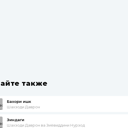
айте также
Бахори ишк
Шахзоди Даврон
Зиндаги
Шахзоди Даврон ва Зиёвиддини Нурзод