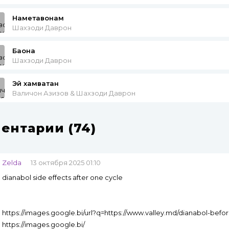
Наметавонам
Шахзоди Даврон
Баҳона
Шахзоди Даврон
Эй хамватан
Валичон Азизов & Шахзоди Даврон
ентарии (74)
Zelda
13 октября 2025 01:10
dianabol side effects after one cycle
https://images.google.bi/url?q=https://www.valley.md/dianabol-befo
https://images.google.bi/