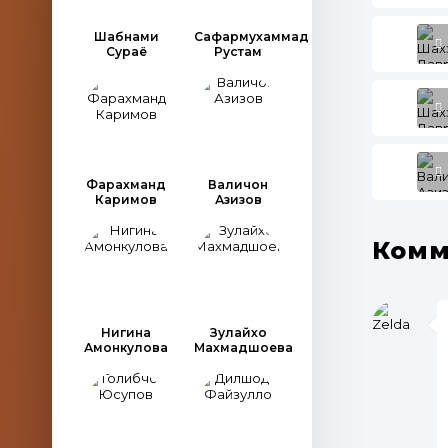
Шабнами
Сафармухаммад
Сураё
Рустам
Фарахманд
Валичон
Каримов
Азизов
Комм
Нигина
Зулайхо
Амонкулова
Махмадшоева