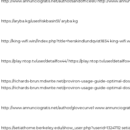
http://www.annunciogratis.net/author/sandoffice80 http://www.annunc
https://aryba.kg/user/riskbasin51/ aryba.kg
http://king-wifi.win//index.php?title=herskindlundqvist1834 king-wifi.w
https://play.ntop.tv/user/detailfox44/ https://play.ntop.tv/user/detailfo
https://richards-brun.mdwrite.net/proviron-usage-guide-optimal-dos
https://richards-brun.mdwrite.net/proviron-usage-guide-optimal-dos
http://www.annunciogratis.net/author/glovecurve1 www.annunciograt
https://setiathome.berkeley.edu/show_user.php?userid=13247112 se