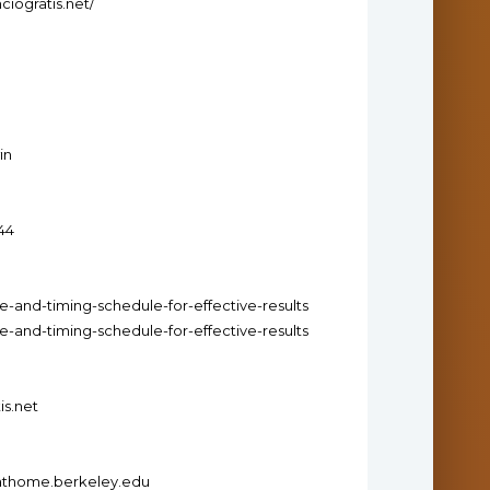
iogratis.net/
in
x44
e-and-timing-schedule-for-effective-results
e-and-timing-schedule-for-effective-results
is.net
tiathome.berkeley.edu