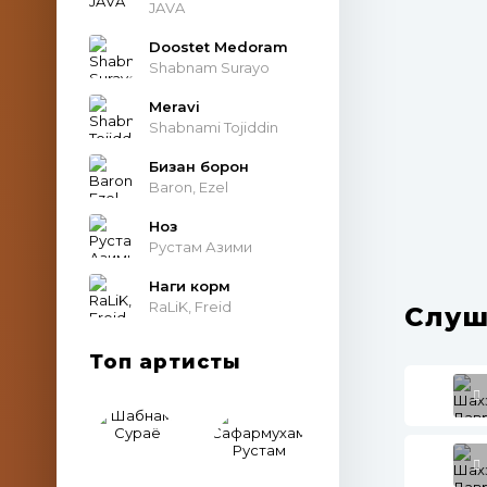
JAVA
Doostet Medoram
Shabnam Surayo
Meravi
Shabnami Tojiddin
Бизан борон
Baron, Ezel
Ноз
Рустам Азими
Наги корм
RaLiK, Freid
Слуш
Топ артисты