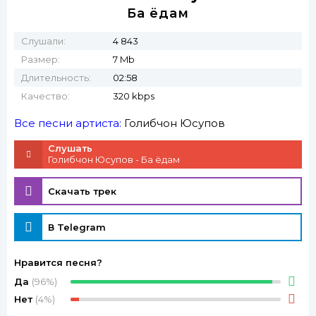
Ба ёдам
Слушали:
4 843
Размер:
7 Mb
Длительность:
02:58
Качество:
320 kbps
Все песни артиста:
Голибчон Юсупов
Слушать
Голибчон Юсупов - Ба ёдам
Скачать трек
В Telegram
Нравится песня?
Да
(96%)
Нет
(4%)