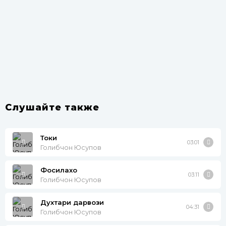
Слушайте также
Токи
03:01
Голибчон Юсупов
Фосилахо
03:11
Голибчон Юсупов
Духтари дарвози
04:31
Голибчон Юсупов