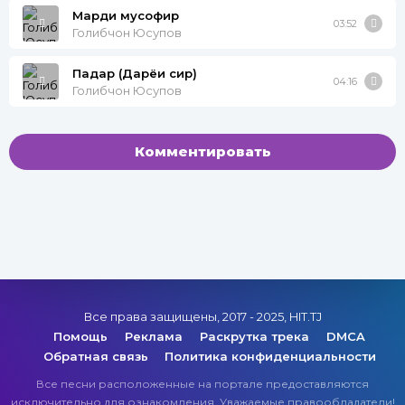
Марди мусофир
03:52
Голибчон Юсупов
Падар (Дарёи сир)
04:16
Голибчон Юсупов
Комментировать
Все права защищены, 2017 - 2025, HIT.TJ
Помощь
Реклама
Раскрутка трека
DMCA
Обратная связь
Политика конфиденциальности
Все песни расположенные на портале предоставляются
исключительно для ознакомления. Уважаемые правообладатели!