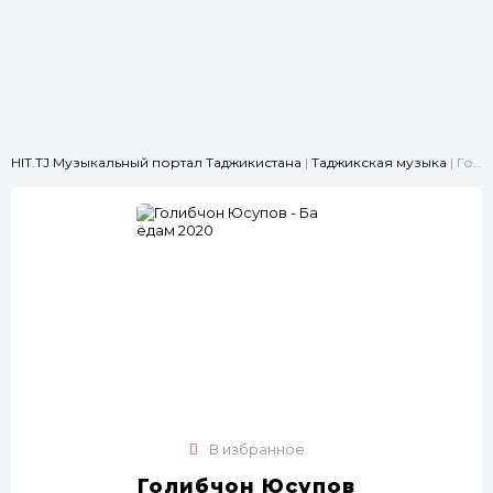
HIT.TJ Музыкальный портал Таджикистана
|
Таджикская музыка
| Голибчон Юсупов - Ба ёдам 2020
В избранное
Голибчон Юсупов