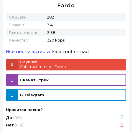
Fardo
Слушали:
282
Размер:
3.4
Длительность:
3:38
Качество:
320 kbps
Все песни артиста:
Safarmuhmmad
Слушать
Safarmuhmmad - Fardo
Скачать трек
В Telegram
Нравится песня?
Да
(0%)
Нет
(0%)