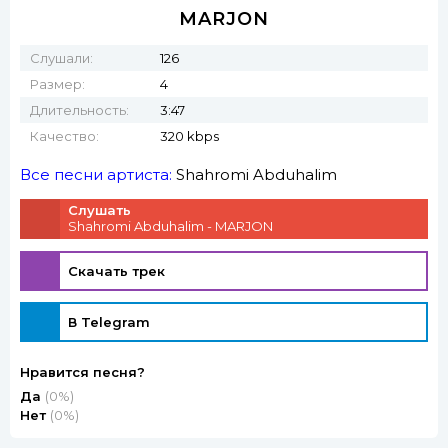
MARJON
Слушали:
126
Размер:
4
Длительность:
3:47
Качество:
320 kbps
Все песни артиста:
Shahromi Abduhalim
Слушать
Shahromi Abduhalim - MARJON
Скачать трек
В Telegram
Нравится песня?
Да
(0%)
Нет
(0%)