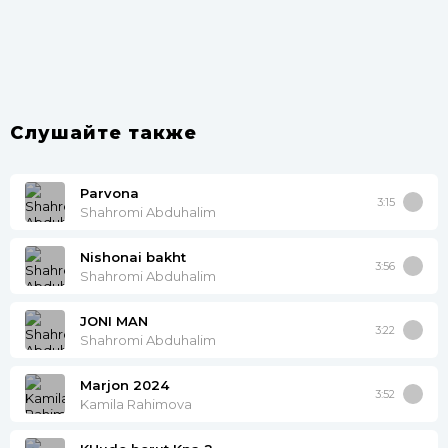
Слушайте также
Parvona
3:15
Shahromi Abduhalim
Nishonai bakht
3:56
Shahromi Abduhalim
JONI MAN
3:22
Shahromi Abduhalim
Marjon 2024
3:52
Kamila Rahimova