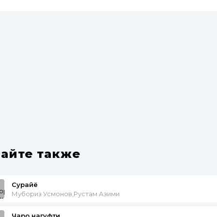
айте также
Сурайё
Мубориз Усмонов,Рустам Азими
Чаро нагуфти