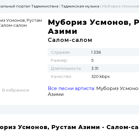
ыкальный портал Таджикистана
|
Таджикская музыка
| Мубориз Усмонов,
Мубориз Усмонов, 
Азими
Салом-салом
Слушали:
1 336
Размер:
5
Длительность:
3:31
Качество:
320 kbps
Все песни артиста:
Мубориз Усмоно
В избранное
Азими
ориз Усмонов, Рустам Азими - Салом-с