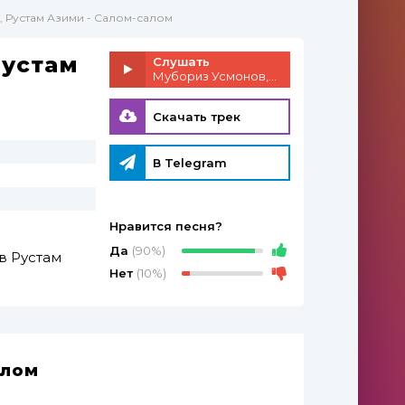
 Рустам Азими - Салом-салом
Рустам
Слушать
Мубориз Усмонов, Рустам Азими - Салом-салом
Скачать трек
В Telegram
Нравится песня?
Да
(90%)
в
Рустам
Нет
(10%)
алом