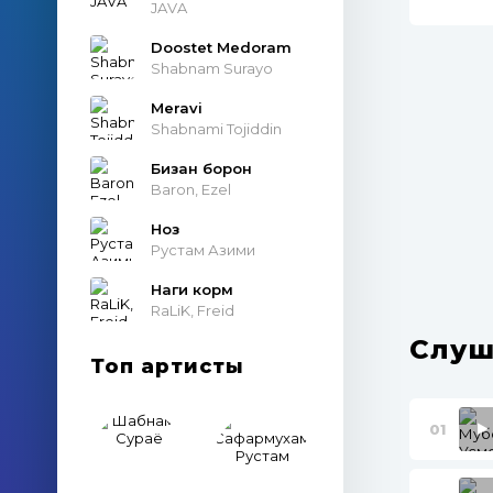
JAVA
Doostet Medoram
Shabnam Surayo
Meravi
Shabnami Tojiddin
Бизан борон
Baron, Ezel
Ноз
Рустам Азими
Наги корм
RaLiK, Freid
Слуш
Топ артисты
01