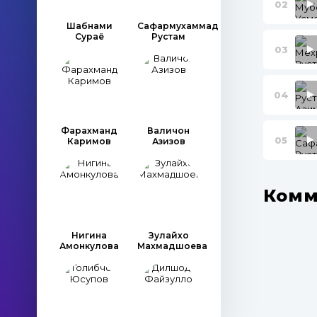
02
Шабнами
Сафармухаммад
Сураё
Рустам
03
04
Фарахманд
Валичон
05
Каримов
Азизов
Комм
Нигина
Зулайхо
Амонкулова
Махмадшоева