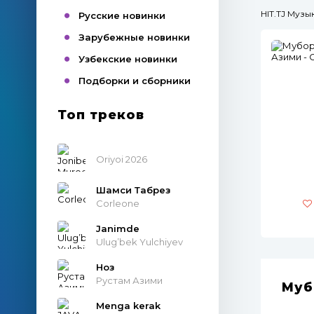
HIT.TJ Муз
Русские новинки
Зарубежные новинки
Узбекские новинки
Подборки и сборники
Топ треков
Oriyoi 2026
Шамси Табрез
Corleone
Janimde
Ulug’bek Yulchiyev
Ноз
Рустам Азими
Муб
Menga kerak