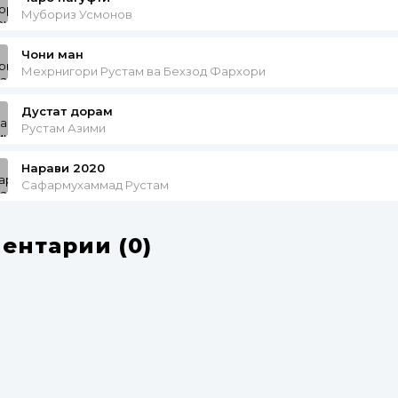
Мубориз Усмонов
Чони ман
Мехрнигори Рустам ва Бехзод Фархори
Дустат дорам
Рустам Азими
Нарави 2020
Сафармухаммад Рустам
ентарии (0)