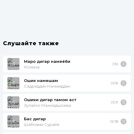
Слушайте также
Маро дигар намеёби
3:50
Ясмина
Ошик намешам
03:16
Садриддин Начмиддин
Ошики дигар тамом аст
03:31
Зулайхо Махмадшоева
Бас дигар
02:58
Шабнами Сурайё