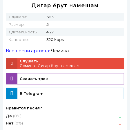
Дигар ёрут намешам
Слушали:
685
Размер:
5
Длительность:
4:27
Качество:
320 kbps
Все песни артиста:
Ясмина
Слушать
Ясмина - Дигар ёрут намешам
Скачать трек
В Telegram
Нравится песня?
Да
(0%)
Нет
(0%)