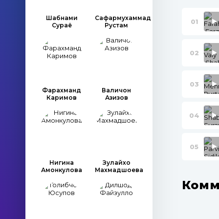
Шабнами
Сафармухаммад
01
Сураё
Рустам
02
03
Фарахманд
Валичон
Каримов
Азизов
04
05
Нигина
Зулайхо
Амонкулова
Махмадшоева
Комм