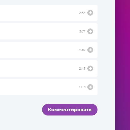
2:32
3:07
3:04
2:41
5:03
Комментировать