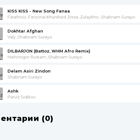
KISS KISS - New Song Fanaa
Farahnoz ,Farzonai Khurshed ,Enisa ,Zulaykho, Shabnam Surayo
Dokhtar Afghan
Valy ,Shabnam Surayo
DILBARJON (Battoz, WHM Afro Remix)
Mehrinigor Rustam ,Shabnam Surayo
Delam Asiri Zindon
Shabnam Surayo
Ashk
Parviz Sidikov
ентарии (0)