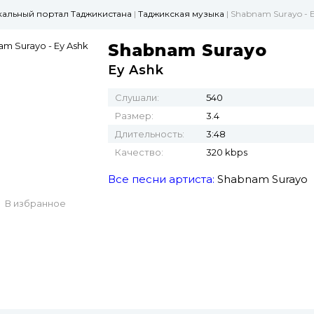
ыкальный портал Таджикистана
|
Таджикская музыка
| Shabnam Surayo - 
Shabnam Surayo
Ey Ashk
Слушали:
540
Размер:
3.4
Длительность:
3:48
Качество:
320 kbps
Все песни артиста:
Shabnam Surayo
В избранное