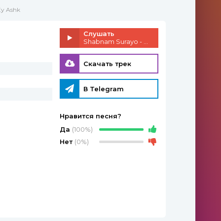
Ey Ashk
Слушать
Shabnam Surayo - Ey Ashk
Скачать трек
В Telegram
Нравится песня?
Да
(100%)
Нет
(0%)