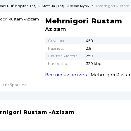
ыкальный портал Таджикистана
|
Таджикская музыка
| Mehrnigori Rustam
Mehrnigori Rustam
Azizam
Слушали:
458
Размер:
2.8
Длительность:
2:59
Качество:
320 kbps
Все песни артиста:
Mehrnigori Rusta
В избранное
rnigori Rustam -Azizam