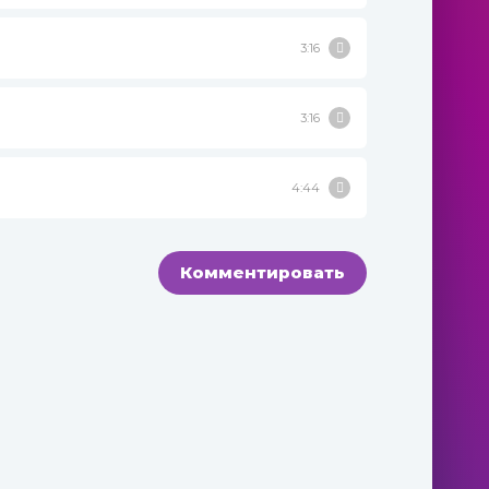
3:16
3:16
4:44
Комментировать