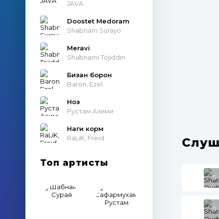
JAVA
Doostet Medoram
Shabnam Surayo
Meravi
Shabnami Tojiddin
Бизан борон
Baron, Ezel
Ноз
Рустам Азими
Наги корм
RaLiK, Freid
Слуш
Топ артисты