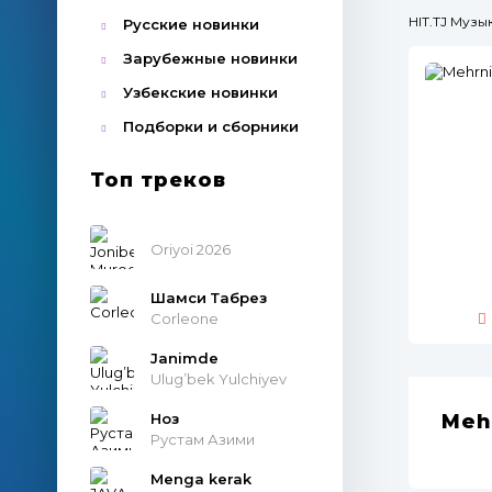
HIT.TJ Муз
Русские новинки
Зарубежные новинки
Узбекские новинки
Подборки и сборники
Топ треков
Oriyoi 2026
Шамси Табрез
Corleone
Janimde
Ulug’bek Yulchiyev
Ноз
Meh
Рустам Азими
Menga kerak