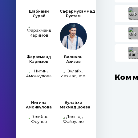
Шабнами
Сафармухаммад
Сураё
Рустам
Фарахманд
Валичон
Каримов
Азизов
Комм
Нигина
Зулайхо
Амонкулова
Махмадшоева