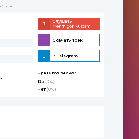
 -Azizam
Слушать
Mehrnigori Rustam - Azizam
Скачать трек
В Telegram
Нравится песня?
m
Да
(0%)
Нет
(0%)