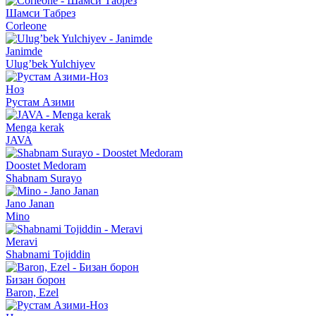
Шамси Табрез
Corleone
Janimde
Ulug’bek Yulchiyev
Ноз
Рустам Азими
Menga kerak
JAVA
Doostet Medoram
Shabnam Surayo
Jano Janan
Mino
Meravi
Shabnami Tojiddin
Бизан борон
Baron, Ezel