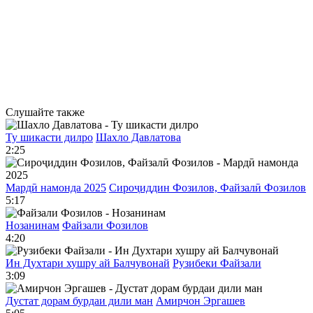
Слушайте также
Ту шикасти дилро
Шахло Давлатова
2:25
Мардӣ намонда 2025
Сироҷиддин Фозилов, Файзалӣ Фозилов
5:17
Нозанинам
Файзали Фозилов
4:20
Ин Духтари хушру ай Балчувонай
Рузибеки Файзали
3:09
Дустат дорам бурдаи дили ман
Амирчон Эргашев