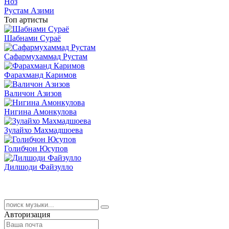
Ноз
Рустам Азими
Топ артисты
Шабнами Сураё
Сафармухаммад Рустам
Фарахманд Каримов
Валичон Азизов
Нигина Амонкулова
Зулайхо Махмадшоева
Голибчон Юсупов
Дилшоди Файзулло
Авторизация