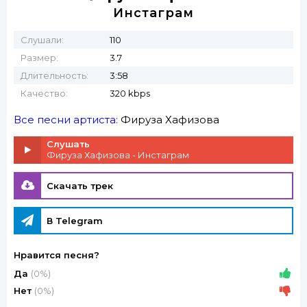
Инстаграм
Слушали:
110
Размер:
3.7
Длительность:
3:58
Качество:
320 kbps
Все песни артиста:
Фируза Хафизова
Слушать
Фируза Хафизова - Инстаграм
Скачать трек
В Telegram
Нравится песня?
Да
(0%)
Нет
(0%)