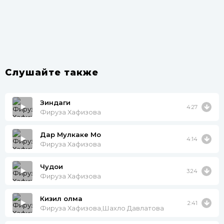
Слушайте также
Зиндаги
4:27
Фируза Хафизова
Дар Мулкаке Мо
4:14
Фируза Хафизова
Чудои
3:24
Фируза Хафизова
Кизил олма
2:41
Фируза Хафизова,Шахло Давлатова