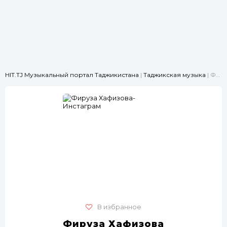
HIT.TJ Музыкальный портал Таджикистана
|
Таджикская музыка
| Фируза Хафизова-Инстаграм
В избранное
Фируза Хафизова