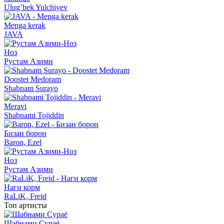
Ulug’bek Yulchiyev
Menga kerak
JAVA
Ноз
Рустам Азими
Doostet Medoram
Shabnam Surayo
Meravi
Shabnami Tojiddin
Бизан борон
Baron, Ezel
Ноз
Рустам Азими
Наги корм
RaLiK, Freid
Топ артисты
Шабнами Сураё