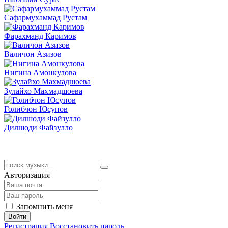
Сафармухаммад Рустам
Фарахманд Каримов
Валичон Азизов
Нигина Амонкулова
Зулайхо Махмадшоева
Голибчон Юсупов
Дилшоди Файзулло
Авторизация
Запомнить меня
Войти
Регистрация
Восстановить пароль