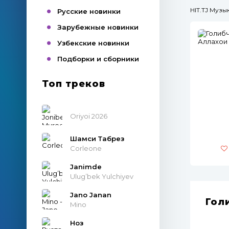
HIT.TJ Муз
Русские новинки
Зарубежные новинки
Узбекские новинки
Подборки и сборники
Топ треков
Oriyoi 2026
Шамси Табрез
Corleone
Janimde
Ulug’bek Yulchiyev
Jano Janan
Гол
Mino
Ноз