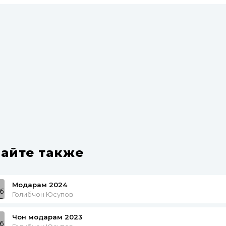
айте также
Модарам 2024
Голибчон Юсупов
Чон модарам 2023