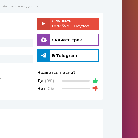
 - Аллахои модарам
Слушать
Голибчон Юсупов - Аллахои модарам
Скачать трек
В Telegram
Нравится песня?
в
Да
(0%)
Нет
(0%)