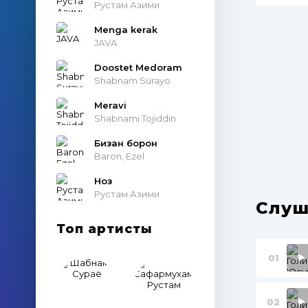
Рустам Азими
Menga kerak
JAVA
Doostet Medoram
Shabnam Surayo
Meravi
Shabnami Tojiddin
Бизан борон
Baron, Ezel
Ноз
Рустам Азими
Слуш
Топ артисты
01
02