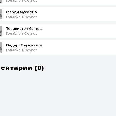
Голибчон Юсупов
Марди мусофир
Голибчон Юсупов
Точикистон ба пеш
Голибчон Юсупов
Падар (Дарёи сир)
Голибчон Юсупов
ентарии (0)