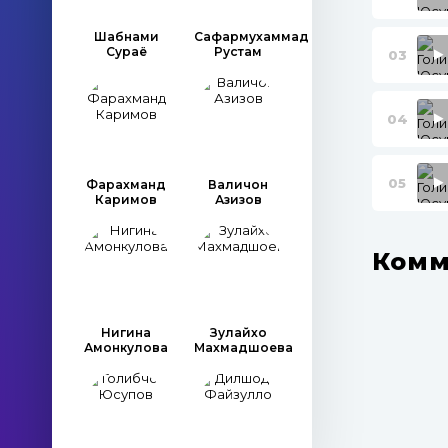
Шабнами
Сафармухаммад
Сураё
Рустам
03
04
05
Фарахманд
Валичон
Каримов
Азизов
Комм
Нигина
Зулайхо
Амонкулова
Махмадшоева