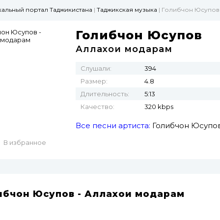
ыкальный портал Таджикистана
|
Таджикская музыка
| Голибчон Юсупов
Голибчон Юсупов
Аллахои модарам
Слушали:
394
Размер:
4.8
Длительность:
5:13
Качество:
320 kbps
Все песни артиста:
Голибчон Юсупо
В избранное
ибчон Юсупов - Аллахои модарам